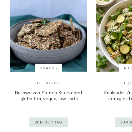
SNACKS
AIR
17. JULI 2026
3. J
Buchweizen Saaten Knäckebrot
Kühlender Zuc
(glutenfrei, vegan, low carb)
cremigen T
ZUM BEITRAG
ZUM 