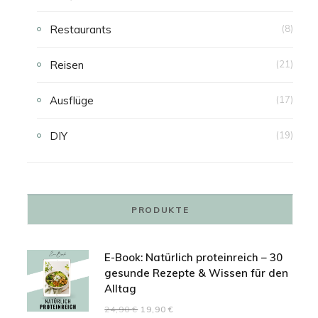
Restaurants
(8)
Reisen
(21)
Ausflüge
(17)
DIY
(19)
PRODUKTE
E-Book: Natürlich proteinreich – 30
gesunde Rezepte & Wissen für den
Alltag
Ursprünglicher
Aktueller
24,90
€
19,90
€