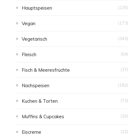
Hauptspeisen
(225)
E
Vegan
(173)
N
Vegetarisch
(343)
Fleisch
(54)
Fisch & Meeresfrüchte
(37)
Nachspeisen
(182)
Kuchen & Torten
(73)
Muffins & Cupcakes
(20)
Eiscreme
(22)