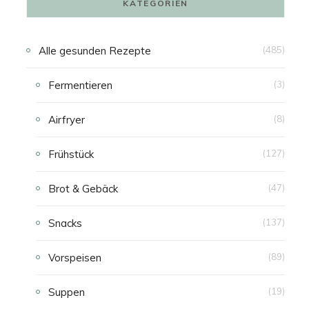
KATEGORIEN
N
Alle gesunden Rezepte
(485)
K
Fermentieren
(3)
A
Airfryer
(8)
U
Frühstück
(127)
F
Brot & Gebäck
(47)
S
Snacks
(137)
W
Vorspeisen
(89)
A
Suppen
(19)
G