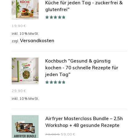
Küche für jeden Tag - zuckerfrei &
glutenfrei"
Bewertet mit
19,90
€
5.00
von 5
inkl. 10 % MwSt.
Versandkosten
zzgl.
Kochbuch "Gesund & günstig
kochen - 70 schnelle Rezepte für
jeden Tag"
Bewertet mit
29,90
€
5.00
von 5
inkl. 10 % MwSt.
Airfryer Masterclass Bundle – 2,5h
Workshop + 48 gesunde Rezepte
Ursprünglicher
Aktueller
79,00
€
59,00
€