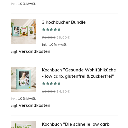
Preis
Preis
inkl. 10 % MwSt.
war:
ist:
24,90 €
19,90 €.
3 Kochbücher Bundle
Bewertet mit
Ursprünglicher
Aktueller
71,00
€
59,00
€
5.00
von 5
Preis
Preis
inkl. 10 % MwSt.
Versandkosten
war:
ist:
zzgl.
71,00 €
59,00 €.
Kochbuch "Gesunde Wohlfühlküche
- low carb, glutenfrei & zuckerfrei"
Bewertet mit
Ursprünglicher
Aktueller
19,90
€
14,90
€
5.00
von 5
Preis
Preis
inkl. 10 % MwSt.
Versandkosten
war:
ist:
zzgl.
19,90 €
14,90 €.
Kochbuch "Die schnelle low carb