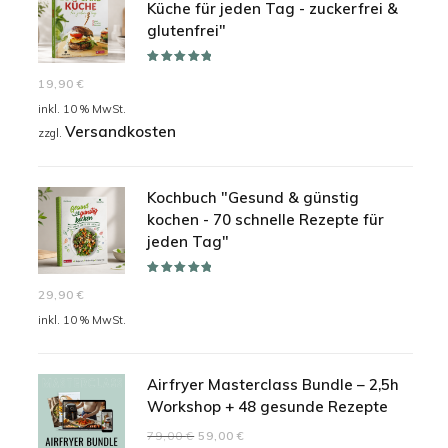
Küche für jeden Tag - zuckerfrei &
glutenfrei"
Bewertet mit
19,90
€
5.00
von 5
inkl. 10 % MwSt.
Versandkosten
zzgl.
Kochbuch "Gesund & günstig
kochen - 70 schnelle Rezepte für
jeden Tag"
Bewertet mit
29,90
€
5.00
von 5
inkl. 10 % MwSt.
Airfryer Masterclass Bundle – 2,5h
Workshop + 48 gesunde Rezepte
Ursprünglicher
Aktueller
79,00
€
59,00
€