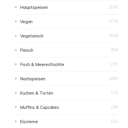
Hauptspeisen
(225)
E
Vegan
(173)
N
Vegetarisch
(343)
Fleisch
(54)
Fisch & Meeresfrüchte
(37)
Nachspeisen
(182)
Kuchen & Torten
(73)
Muffins & Cupcakes
(20)
Eiscreme
(22)