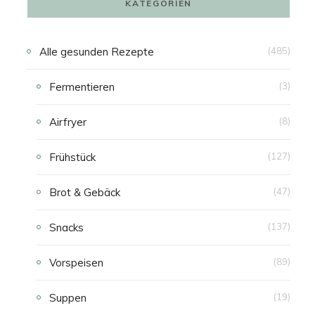
KATEGORIEN
N
Alle gesunden Rezepte
(485)
K
Fermentieren
(3)
A
Airfryer
(8)
U
Frühstück
(127)
F
Brot & Gebäck
(47)
S
Snacks
(137)
W
Vorspeisen
(89)
A
Suppen
(19)
G