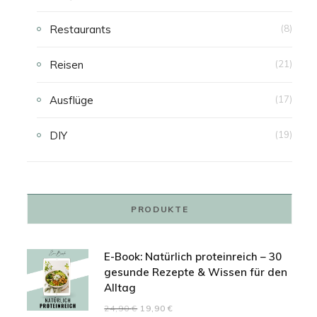
Restaurants
(8)
Reisen
(21)
Ausflüge
(17)
DIY
(19)
PRODUKTE
E-Book: Natürlich proteinreich – 30
gesunde Rezepte & Wissen für den
Alltag
Ursprünglicher
Aktueller
24,90
€
19,90
€