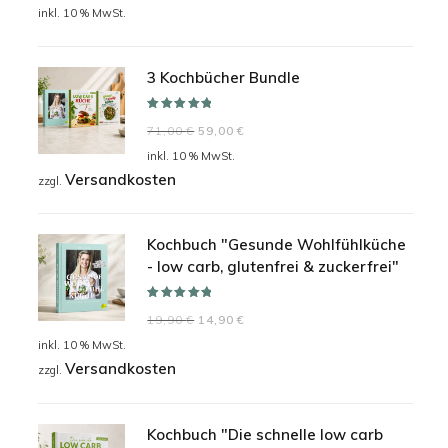
Preis
Preis
inkl. 10 % MwSt.
war:
ist:
24,90 €
19,90 €.
3 Kochbücher Bundle
Bewertet mit
Ursprünglicher
Aktueller
71,00
€
59,00
€
5.00
von 5
Preis
Preis
inkl. 10 % MwSt.
Versandkosten
war:
ist:
zzgl.
71,00 €
59,00 €.
Kochbuch "Gesunde Wohlfühlküche
- low carb, glutenfrei & zuckerfrei"
Bewertet mit
Ursprünglicher
Aktueller
19,90
€
14,90
€
5.00
von 5
Preis
Preis
inkl. 10 % MwSt.
Versandkosten
war:
ist:
zzgl.
19,90 €
14,90 €.
Kochbuch "Die schnelle low carb