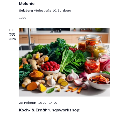
Melanie
N
Salzburg
Mielestraße 10, Salzburg
a
199€
v
FEB.
28
i
2026
g
a
t
i
o
n
28. Februar | 10:00
-
14:00
Koch- & Ernährungsworkshop: