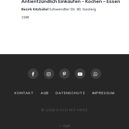
Antientzündlich Einkaufen – Kochen – Essen
Bezirk Kitzbühel
Schwendter Str. 80, Gasteig
159€
KONTAKT
AGB
DATENSCHUTZ
IMPRESSUM
© 2026 KOCH MIT HERZ
TOP