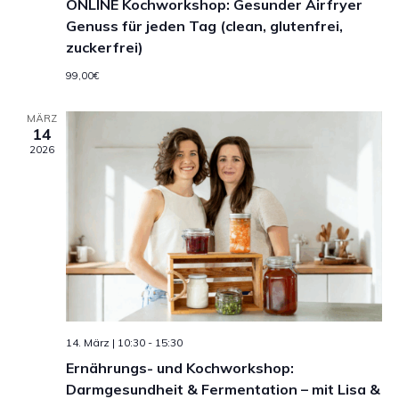
-
ONLINE Kochworkshop: Gesunder Airfryer
Genuss für jeden Tag (clean, glutenfrei,
n
N
zuckerfrei)
g
a
99,00€
A
v
MÄRZ
n
14
2026
i
s
g
i
c
a
h
t
t
i
e
o
14. März | 10:30
-
15:30
n
Ernährungs- und Kochworkshop:
n
Darmgesundheit & Fermentation – mit Lisa &
-