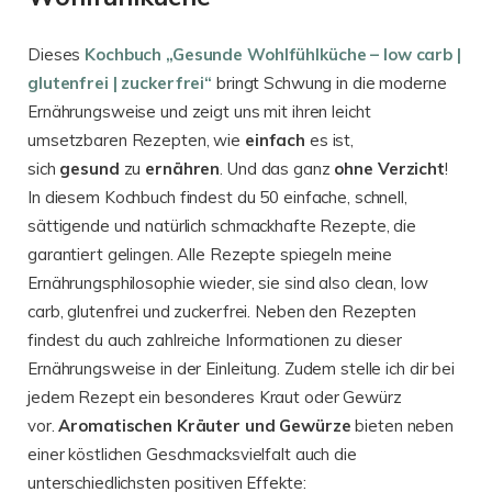
Dieses
Kochbuch „Gesunde Wohlfühlküche – low carb |
glutenfrei | zuckerfrei“
bringt Schwung in die moderne
Ernährungsweise und zeigt uns mit ihren leicht
umsetzbaren Rezepten, wie
einfach
es ist,
sich
gesund
zu
ernähren
. Und das ganz
ohne Verzicht
!
In diesem Kochbuch findest du 50 einfache, schnell,
sättigende und natürlich schmackhafte Rezepte, die
garantiert gelingen. Alle Rezepte spiegeln meine
Ernährungsphilosophie wieder, sie sind also clean, low
carb, glutenfrei und zuckerfrei. Neben den Rezepten
findest du auch zahlreiche Informationen zu dieser
Ernährungsweise in der Einleitung. Zudem stelle ich dir bei
jedem Rezept ein besonderes Kraut oder Gewürz
vor.
Aromatischen Kräuter und Gewürze
bieten neben
einer köstlichen Geschmacksvielfalt auch die
unterschiedlichsten positiven Effekte: