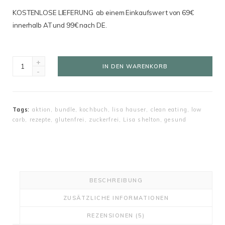
KOSTENLOSE LIEFERUNG ab einem Einkaufswert von 69€
innerhalb AT und 99€ nach DE.
3
IN DEN WARENKORB
Kochbücher
Bundle
Menge
Tags:
aktion
,
bundle
,
kochbuch
,
lisa hauser
,
clean eating
,
low
carb
,
rezepte
,
glutenfrei
,
zuckerfrei
,
Lisa shelton
,
gesund
BESCHREIBUNG
ZUSÄTZLICHE INFORMATIONEN
REZENSIONEN (5)