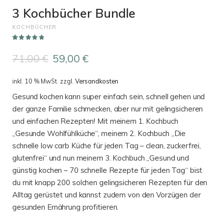
3 Kochbücher Bundle
KOCHBÜCHER
Bewertet mit
5
5.00
von 5,
Ursprünglicher
Aktueller
71,00
€
59,00
€
basierend
auf
Preis
Preis
Kundenbewe
rtungen
war:
ist:
inkl. 10 % MwSt.
zzgl.
Versandkosten
71,00 €
59,00 €.
Gesund kochen kann super einfach sein, schnell gehen und
der ganze Familie schmecken, aber nur mit gelingsicheren
und einfachen Rezepten! Mit meinem 1. Kochbuch
„Gesunde Wohlfühlküche“, meinem 2. Kochbuch „Die
schnelle low carb Küche für jeden Tag – clean, zuckerfrei,
glutenfrei“ und nun meinem 3. Kochbuch „Gesund und
günstig kochen – 70 schnelle Rezepte für jeden Tag“ bist
du mit knapp 200 solchen gelingsicheren Rezepten für den
Alltag gerüstet und kannst zudem von den Vorzügen der
gesunden Ernährung profitieren.