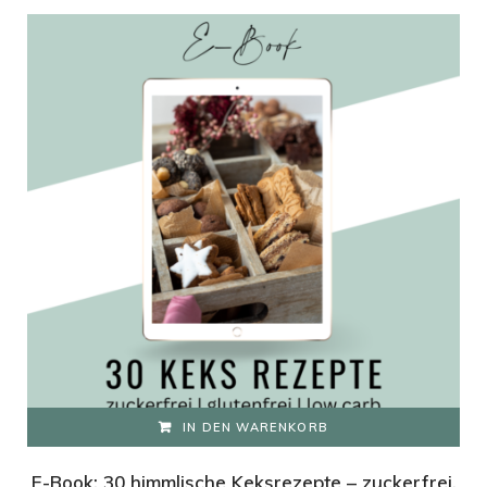
war:
ist:
5,90 €
0,00 €.
IN DEN WARENKORB
E-Book: 30 himmlische Keksrezepte – zuckerfrei,