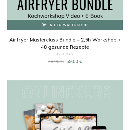
IN DEN WARENKORB
Airfryer Masterclass Bundle – 2,5h Workshop +
48 gesunde Rezepte
E-BOOKS
Ursprünglicher
Aktueller
79,00
€
59,00
€
Preis
Preis
war:
ist:
79,00 €
59,00 €.