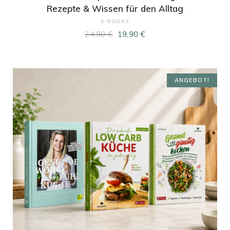
Rezepte & Wissen für den Alltag
E-BOOKS
Ursprünglicher
Aktueller
24,90
€
19,90
€
Preis
Preis
war:
ist:
24,90 €
19,90 €.
ANGEBOT!