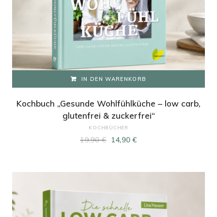
IN DEN WARENKORB
Kochbuch „Gesunde Wohlfühlküche – low carb,
glutenfrei & zuckerfrei“
KOCHBÜCHER
Ursprünglicher
Aktueller
19,90
€
14,90
€
Preis
Preis
war:
ist:
19,90 €
14,90 €.