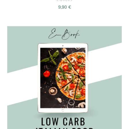
9,90
€