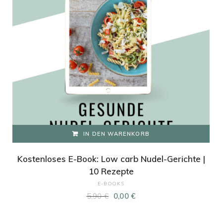
IN DEN WARENKORB
Kostenloses E-Book: Low carb Nudel-Gerichte |
10 Rezepte
E-BOOKS
Ursprünglicher
Aktueller
5,90
€
0,00
€
Preis
Preis