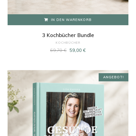
IN DEN WARENKORB
3 Kochbücher Bundle
KOCHBÜCHER
Ursprünglicher
Aktueller
69,70
€
59,00
€
Preis
Preis
war:
ist:
69,70 €
59,00 €.
ANGEBOT!