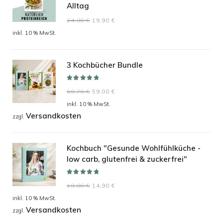
Alltag
Ursprünglicher
Aktueller
24,90
€
19,90
€
Preis
Preis
inkl. 10 % MwSt.
war:
ist:
24,90 €
19,90 €.
3 Kochbücher Bundle
Bewertet mit
Ursprünglicher
Aktueller
69,70
€
59,00
€
5.00
von 5
Preis
Preis
inkl. 10 % MwSt.
Versandkosten
war:
ist:
zzgl.
69,70 €
59,00 €.
Kochbuch "Gesunde Wohlfühlküche -
low carb, glutenfrei & zuckerfrei"
Bewertet mit
Ursprünglicher
Aktueller
19,90
€
14,90
€
5.00
von 5
Preis
Preis
inkl. 10 % MwSt.
Versandkosten
war:
ist:
zzgl.