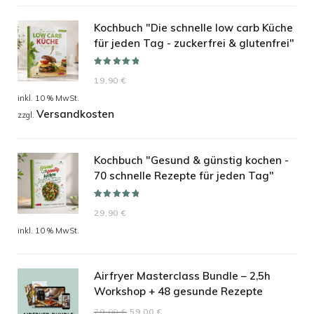
19,90 €
14,90 €.
Kochbuch "Die schnelle low carb Küche
für jeden Tag - zuckerfrei & glutenfrei"
Bewertet mit
19,90
€
5.00
von 5
inkl. 10 % MwSt.
Versandkosten
zzgl.
Kochbuch "Gesund & günstig kochen -
70 schnelle Rezepte für jeden Tag"
Bewertet mit
29,90
€
5.00
von 5
inkl. 10 % MwSt.
Airfryer Masterclass Bundle – 2,5h
Workshop + 48 gesunde Rezepte
Ursprünglicher
Aktueller
79,00
€
59,00
€