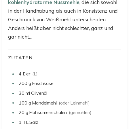
kohlenhydratarme
Nussmehle
, die sich sowohl
in der Handhabung als auch in Konsistenz und
Geschmack von Weißmehl unterscheiden.
Anders heißt aber nicht schlechter, ganz und
gar nicht…
ZUTATEN
4
Eier
(L)
200
g
Frischkäse
30
ml
Olivenöl
100
g
Mandelmehl
(oder Leinmehl)
20
g
Flohsamenschalen
(gemahlen)
1
TL
Salz