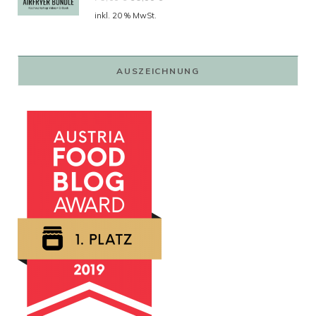
Preis
Preis
inkl. 20 % MwSt.
war:
ist:
79,00 €
59,00 €.
AUSZEICHNUNG