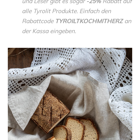
und Leser gibt es sogar
-25%
Rabatt auf
alle Tyrolit Produkte. Einfach den
Rabattcode
TYROILTKOCHMITHERZ
an
der Kassa eingeben.