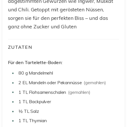
abgestimmten Gewürzen wie Ingwer, Muskat
und Chili. Getoppt mit gerösteten Nüssen,
sorgen sie für den perfekten Biss – und das
ganz ohne Zucker und Gluten
ZUTATEN
Für den Tartelette-Boden:
80
g
Mandelmehl
2
EL
Mandeln oder Pekannüsse
(gemahlen)
1
TL
Flohsamenschalen
(gemahlen)
1
TL
Backpulver
½
TL
Salz
1
TL
Thymian