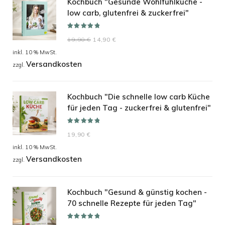
Kochbuch "Gesunde Wohlfühlküche -
low carb, glutenfrei & zuckerfrei"
Bewertet mit
Ursprünglicher
Aktueller
19,90
€
14,90
€
5.00
von 5
Preis
Preis
inkl. 10 % MwSt.
Versandkosten
war:
ist:
zzgl.
19,90 €
14,90 €.
Kochbuch "Die schnelle low carb Küche
für jeden Tag - zuckerfrei & glutenfrei"
Bewertet mit
19,90
€
5.00
von 5
inkl. 10 % MwSt.
Versandkosten
zzgl.
Kochbuch "Gesund & günstig kochen -
70 schnelle Rezepte für jeden Tag"
Bewertet mit