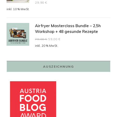
29,90
€
5.00
von 5
inkl. 10 % MwSt.
Airfryer Masterclass Bundle – 2,5h
Workshop + 48 gesunde Rezepte
Ursprünglicher
Aktueller
79,00
€
59,00
€
Preis
Preis
inkl. 20 % MwSt.
war:
ist:
79,00 €
59,00 €.
AUSZEICHNUNG