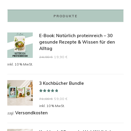
PRODUKTE
E-Book: Natürlich proteinreich – 30
gesunde Rezepte & Wissen für den
Alltag
Ursprünglicher
Aktueller
24,90
€
19,90
€
Preis
Preis
inkl. 10 % MwSt.
war:
ist:
24,90 €
19,90 €.
3 Kochbücher Bundle
Bewertet mit
Ursprünglicher
Aktueller
71,00
€
59,00
€
5.00
von 5
Preis
Preis
inkl. 10 % MwSt.
Versandkosten
war:
ist:
zzgl.
71,00 €
59,00 €.