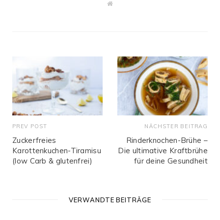
W
e
b
s
i
t
e
PREV POST
NÄCHSTER BEITRAG
Zuckerfreies
Rinderknochen-Brühe –
Karottenkuchen-Tiramisu
Die ultimative Kraftbrühe
(low Carb & glutenfrei)
für deine Gesundheit
VERWANDTE BEITRÄGE