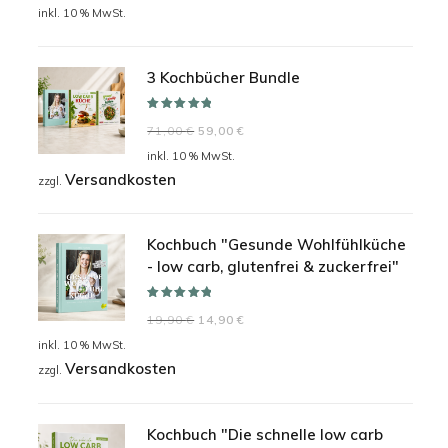
Preis
Preis
inkl. 10 % MwSt.
war:
ist:
24,90 €
19,90 €.
3 Kochbücher Bundle
Bewertet mit
Ursprünglicher
Aktueller
71,00
€
59,00
€
5.00
von 5
Preis
Preis
inkl. 10 % MwSt.
Versandkosten
war:
ist:
zzgl.
71,00 €
59,00 €.
Kochbuch "Gesunde Wohlfühlküche
- low carb, glutenfrei & zuckerfrei"
Bewertet mit
Ursprünglicher
Aktueller
19,90
€
14,90
€
5.00
von 5
Preis
Preis
inkl. 10 % MwSt.
Versandkosten
war:
ist:
zzgl.
19,90 €
14,90 €.
Kochbuch "Die schnelle low carb