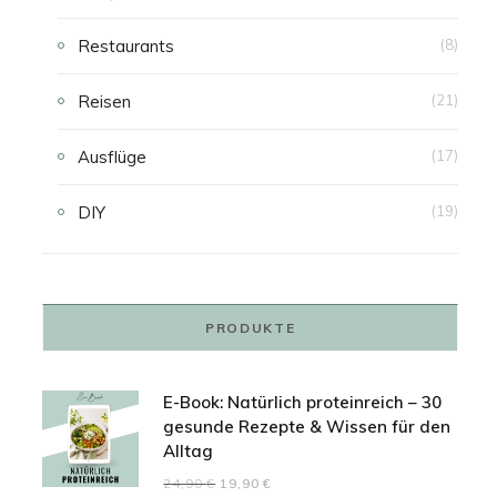
Restaurants
(8)
Reisen
(21)
Ausflüge
(17)
DIY
(19)
PRODUKTE
E-Book: Natürlich proteinreich – 30
gesunde Rezepte & Wissen für den
Alltag
Ursprünglicher
Aktueller
24,90
€
19,90
€