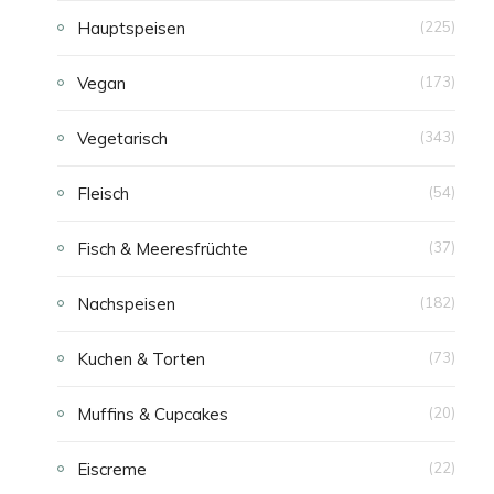
Hauptspeisen
(225)
E
Vegan
(173)
N
Vegetarisch
(343)
Fleisch
(54)
Fisch & Meeresfrüchte
(37)
Nachspeisen
(182)
Kuchen & Torten
(73)
Muffins & Cupcakes
(20)
Eiscreme
(22)