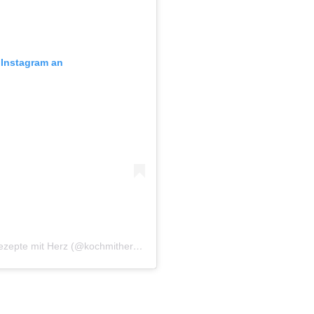
f Instagram an
Ein Beitrag geteilt von Gesunde Ernährung & Rezepte mit Herz (@kochmitherz_lisa)