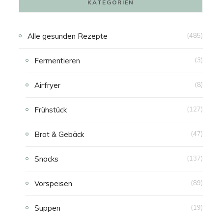
KATEGORIEN
N
Alle gesunden Rezepte
(485)
K
Fermentieren
(3)
A
Airfryer
(8)
U
Frühstück
(127)
F
Brot & Gebäck
(47)
S
Snacks
(137)
W
Vorspeisen
(89)
A
Suppen
(19)
G