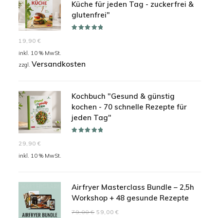
Küche für jeden Tag - zuckerfrei &
glutenfrei"
Bewertet mit
19,90
€
5.00
von 5
inkl. 10 % MwSt.
Versandkosten
zzgl.
Kochbuch "Gesund & günstig
kochen - 70 schnelle Rezepte für
jeden Tag"
Bewertet mit
29,90
€
5.00
von 5
inkl. 10 % MwSt.
Airfryer Masterclass Bundle – 2,5h
Workshop + 48 gesunde Rezepte
Ursprünglicher
Aktueller
79,00
€
59,00
€