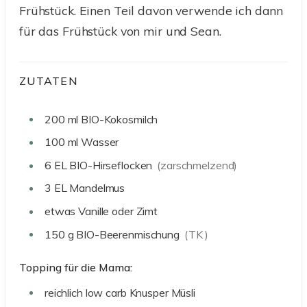
Frühstück. Einen Teil davon verwende ich dann
für das Frühstück von mir und Sean.
ZUTATEN
200
ml
BIO-Kokosmilch
100
ml
Wasser
6
EL
BIO-Hirseflocken
(zarschmelzend)
3
EL
Mandelmus
etwas
Vanille oder Zimt
150
g
BIO-Beerenmischung
(TK )
Topping für die Mama:
reichlich
low carb Knusper Müsli