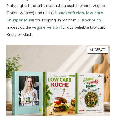
Naturjoghurt (natürlich kannst du auch hier eine vegane
Option wählen) und reichlich
zuckerfreies, low carb
Knusper Müsli
als Topping. In meinem
2. Kochbuch
findest du die
vegane Version
für das beliebte low carb
Knusper Müsli.
PROD
ANGEBOT
IM
ANGE