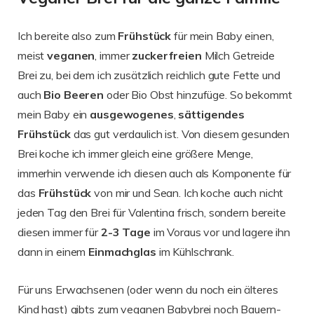
Ich bereite also zum
Frühstück
für mein Baby einen,
meist
veganen
, immer
zuckerfreien
Milch Getreide
Brei zu, bei dem ich zusätzlich reichlich gute Fette und
auch
Bio Beeren
oder Bio Obst hinzufüge. So bekommt
mein Baby ein
ausgewogenes
,
sättigendes
Frühstück
das gut verdaulich ist. Von diesem gesunden
Brei koche ich immer gleich eine größere Menge,
immerhin verwende ich diesen auch als Komponente für
das
Frühstück
von mir und Sean. Ich koche auch nicht
jeden Tag den Brei für Valentina frisch, sondern bereite
diesen immer für
2-3 Tage
im Voraus vor und lagere ihn
dann in einem
Einmachglas
im Kühlschrank.
Für uns Erwachsenen (oder wenn du noch ein älteres
Kind hast) gibts zum veganen Babybrei noch Bauern-