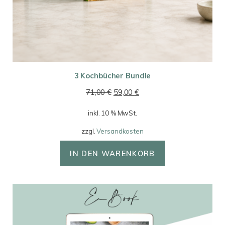
3 Kochbücher Bundle
Ursprünglicher
Aktueller
71,00
€
59,00
€
Preis
Preis
inkl. 10 % MwSt.
war:
ist:
71,00 €
59,00 €.
zzgl.
Versandkosten
IN DEN WARENKORB