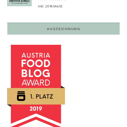
Preis
Preis
inkl. 20 % MwSt.
war:
ist:
79,00 €
59,00 €.
AUSZEICHNUNG