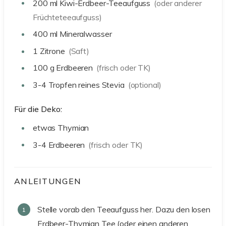
200
ml
Kiwi-Erdbeer-Teeaufguss
(oder anderer
Früchteteeaufguss)
400
ml
Mineralwasser
1
Zitrone
(Saft)
100
g
Erdbeeren
(frisch oder TK)
3-4
Tropfen
reines Stevia
(optional)
Für die Deko:
etwas
Thymian
3-4
Erdbeeren
(frisch oder TK)
ANLEITUNGEN
Stelle vorab den Teeaufguss her. Dazu den losen
Erdbeer-Thymian Tee (oder einen anderen