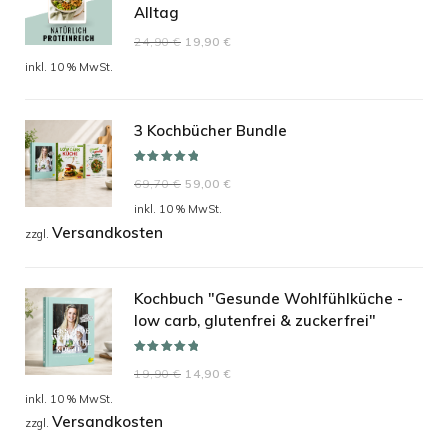
Alltag
Ursprünglicher
Aktueller
24,90
€
19,90
€
Preis
Preis
inkl. 10 % MwSt.
war:
ist:
24,90 €
19,90 €.
3 Kochbücher Bundle
Bewertet mit
Ursprünglicher
Aktueller
69,70
€
59,00
€
5.00
von 5
Preis
Preis
inkl. 10 % MwSt.
Versandkosten
war:
ist:
zzgl.
69,70 €
59,00 €.
Kochbuch "Gesunde Wohlfühlküche -
low carb, glutenfrei & zuckerfrei"
Bewertet mit
Ursprünglicher
Aktueller
19,90
€
14,90
€
5.00
von 5
Preis
Preis
inkl. 10 % MwSt.
Versandkosten
war:
ist:
zzgl.