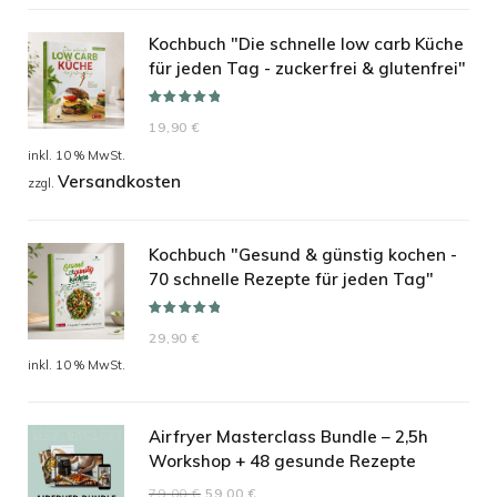
19,90 €
14,90 €.
Kochbuch "Die schnelle low carb Küche
für jeden Tag - zuckerfrei & glutenfrei"
Bewertet mit
19,90
€
5.00
von 5
inkl. 10 % MwSt.
Versandkosten
zzgl.
Kochbuch "Gesund & günstig kochen -
70 schnelle Rezepte für jeden Tag"
Bewertet mit
29,90
€
5.00
von 5
inkl. 10 % MwSt.
Airfryer Masterclass Bundle – 2,5h
Workshop + 48 gesunde Rezepte
Ursprünglicher
Aktueller
79,00
€
59,00
€