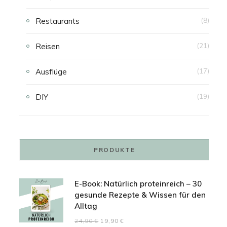
Restaurants
(8)
Reisen
(21)
Ausflüge
(17)
DIY
(19)
PRODUKTE
E-Book: Natürlich proteinreich – 30
gesunde Rezepte & Wissen für den
Alltag
Ursprünglicher
Aktueller
24,90
€
19,90
€