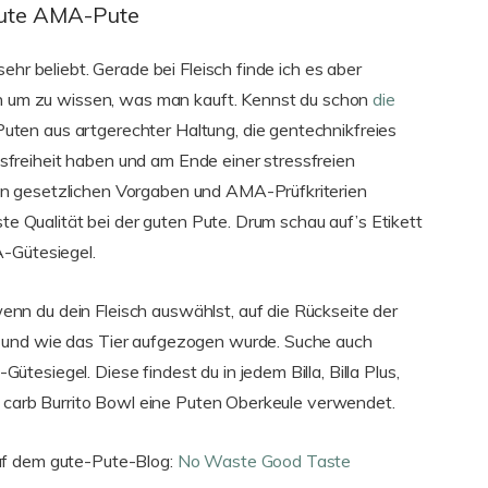
gute AMA-Pute
ehr beliebt. Gerade bei Fleisch finde ich es aber
uen um zu wissen, was man kauft. Kennst du schon
die
uten aus artgerechter Haltung, die gentechnikfreies
freiheit haben und am Ende einer stressfreien
n gesetzlichen Vorgaben und AMA-Prüfkriterien
ste Qualität bei der guten Pute. Drum schau auf’s Etikett
A-Gütesiegel.
n du dein Fleisch auswählst, auf die Rückseite der
 und wie das Tier aufgezogen wurde. Suche auch
esiegel. Diese findest du in jedem Billa, Billa Plus,
ow carb Burrito Bowl eine Puten Oberkeule verwendet.
uf dem gute-Pute-Blog:
No Waste Good Taste