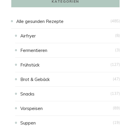
KATEGORIEN
N
Alle gesunden Rezepte
(485)
K
Airfryer
(8)
A
Fermentieren
(3)
U
Frühstück
(127)
F
Brot & Gebäck
(47)
S
Snacks
(137)
W
Vorspeisen
(89)
A
Suppen
(19)
G