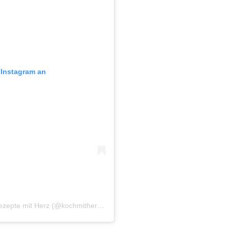
f Instagram an
Ein Beitrag geteilt von Gesunde Ernährung & Rezepte mit Herz (@kochmitherz_lisa)