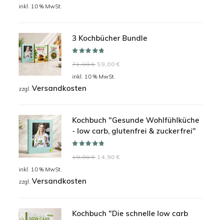
Preis
Preis
inkl. 10 % MwSt.
war:
ist:
24,90 €
19,90 €.
3 Kochbücher Bundle
Bewertet mit
Ursprünglicher
Aktueller
71,00
€
59,00
€
5.00
von 5
Preis
Preis
inkl. 10 % MwSt.
Versandkosten
war:
ist:
zzgl.
71,00 €
59,00 €.
Kochbuch "Gesunde Wohlfühlküche
- low carb, glutenfrei & zuckerfrei"
Bewertet mit
Ursprünglicher
Aktueller
19,90
€
14,90
€
5.00
von 5
Preis
Preis
inkl. 10 % MwSt.
Versandkosten
war:
ist:
zzgl.
19,90 €
14,90 €.
Kochbuch "Die schnelle low carb