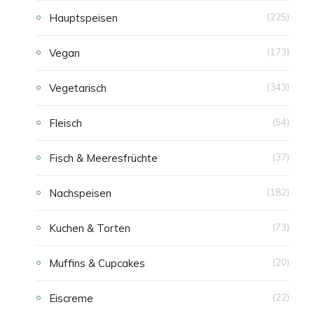
Hauptspeisen
(225)
E
Vegan
(173)
N
Vegetarisch
(343)
Fleisch
(54)
Fisch & Meeresfrüchte
(37)
Nachspeisen
(182)
Kuchen & Torten
(73)
Muffins & Cupcakes
(20)
Eiscreme
(22)