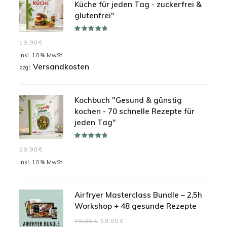
Küche für jeden Tag - zuckerfrei &
glutenfrei"
Bewertet mit
19,90
€
5.00
von 5
inkl. 10 % MwSt.
Versandkosten
zzgl.
Kochbuch "Gesund & günstig
kochen - 70 schnelle Rezepte für
jeden Tag"
Bewertet mit
29,90
€
5.00
von 5
inkl. 10 % MwSt.
Airfryer Masterclass Bundle – 2,5h
Workshop + 48 gesunde Rezepte
Ursprünglicher
Aktueller
79,00
€
59,00
€