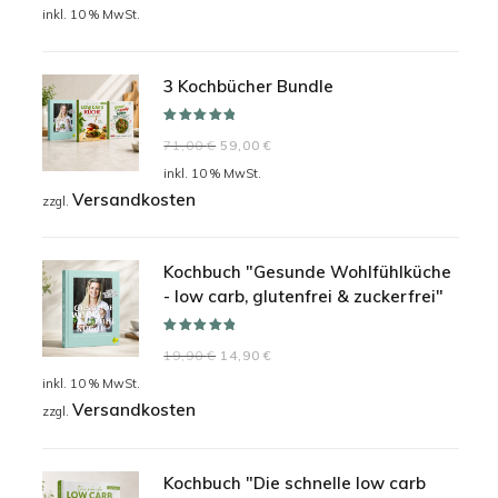
Preis
Preis
inkl. 10 % MwSt.
war:
ist:
24,90 €
19,90 €.
3 Kochbücher Bundle
Bewertet mit
Ursprünglicher
Aktueller
71,00
€
59,00
€
5.00
von 5
Preis
Preis
inkl. 10 % MwSt.
Versandkosten
war:
ist:
zzgl.
71,00 €
59,00 €.
Kochbuch "Gesunde Wohlfühlküche
- low carb, glutenfrei & zuckerfrei"
Bewertet mit
Ursprünglicher
Aktueller
19,90
€
14,90
€
5.00
von 5
Preis
Preis
inkl. 10 % MwSt.
Versandkosten
war:
ist:
zzgl.
19,90 €
14,90 €.
Kochbuch "Die schnelle low carb