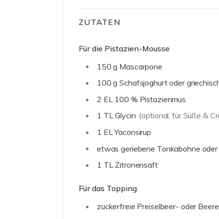
ZUTATEN
Für die Pistazien-Mousse
150
g
Mascarpone
100
g
Schafsjoghurt oder griechisc
2
EL
100 % Pistazienmus
1
TL
Glycin
(optional, für Süße & C
1
EL
Yaconsirup
etwas geriebene Tonkabohne oder
1
TL
Zitronensaft
Für das Topping
zuckerfreie Preiselbeer- oder Bee