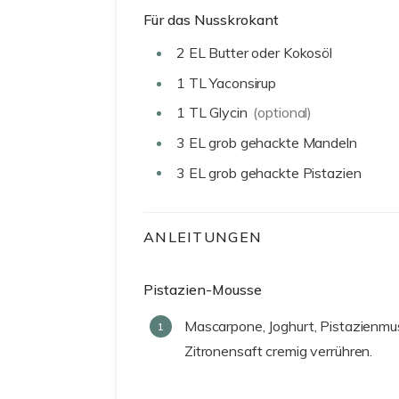
Für das Nusskrokant
2
EL
Butter oder Kokosöl
1
TL
Yaconsirup
1
TL
Glycin
(optional)
3
EL
grob gehackte Mandeln
3
EL
grob gehackte Pistazien
ANLEITUNGEN
Pistazien-Mousse
Mascarpone, Joghurt, Pistazienmus
Zitronensaft cremig verrühren.