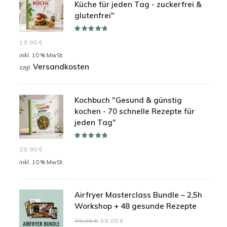
Küche für jeden Tag - zuckerfrei &
glutenfrei"
Bewertet mit
19,90
€
5.00
von 5
inkl. 10 % MwSt.
Versandkosten
zzgl.
Kochbuch "Gesund & günstig
kochen - 70 schnelle Rezepte für
jeden Tag"
Bewertet mit
29,90
€
5.00
von 5
inkl. 10 % MwSt.
Airfryer Masterclass Bundle – 2,5h
Workshop + 48 gesunde Rezepte
Ursprünglicher
Aktueller
79,00
€
59,00
€