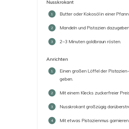
Nusskrokant
Butter oder Kokosöl in einer Pfan
Mandeln und Pistazien dazugeben 
2–3 Minuten goldbraun rösten.
Anrichten
Einen großen Löffel der Pistazien
geben.
Mit einem Klecks zuckerfreier Pre
Nusskrokant großzügig darüberstr
Mit etwas Pistazienmus garnieren