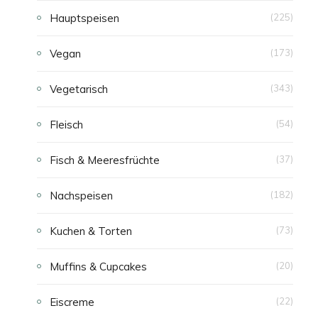
Hauptspeisen
(225)
E
Vegan
(173)
N
Vegetarisch
(343)
Fleisch
(54)
Fisch & Meeresfrüchte
(37)
Nachspeisen
(182)
Kuchen & Torten
(73)
Muffins & Cupcakes
(20)
Eiscreme
(22)