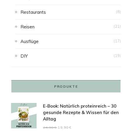
Restaurants
(8)
Reisen
(21)
Ausflüge
(17)
DIY
(19)
PRODUKTE
E-Book: Natürlich proteinreich – 30
gesunde Rezepte & Wissen für den
Alltag
Ursprünglicher
Aktueller
24,90
€
19,90
€