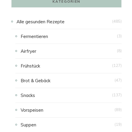
KATEGORIEN
N
Alle gesunden Rezepte
(485)
K
Fermentieren
(3)
A
Airfryer
(8)
U
Frühstück
(127)
F
Brot & Gebäck
(47)
S
Snacks
(137)
W
Vorspeisen
(89)
A
Suppen
(19)
G