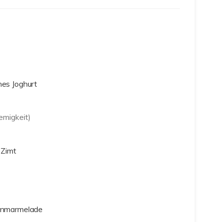
hes Joghurt
remigkeit)
 Zimt
renmarmelade