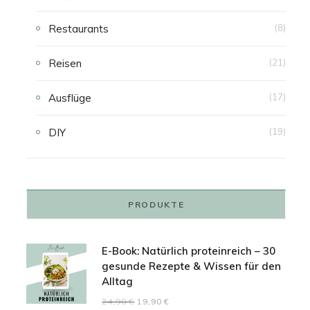
Restaurants
(8)
Reisen
(21)
Ausflüge
(17)
DIY
(19)
PRODUKTE
E-Book: Natürlich proteinreich – 30
gesunde Rezepte & Wissen für den
Alltag
Ursprünglicher
Aktueller
24,90
€
19,90
€