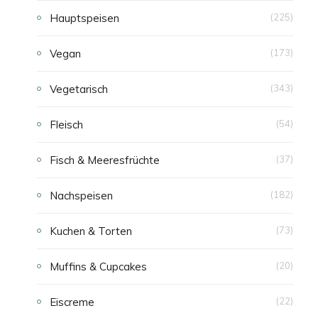
Hauptspeisen
(225)
E
Vegan
(173)
N
Vegetarisch
(343)
Fleisch
(54)
Fisch & Meeresfrüchte
(37)
Nachspeisen
(182)
Kuchen & Torten
(73)
Muffins & Cupcakes
(20)
Eiscreme
(22)