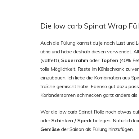
Die low carb Spinat Wrap Fü
Auch die Füllung kannst du je nach Lust und 
übrig und habe deshalb diesen verwendet. Alt
(vollfett),
Sauerrahm
oder
Topfen
(40% Fett
tolle Möglichkeit, Reste im Kühlschrank zu ver
einzubauen. Ich liebe die Kombination aus Sp
fraîche gemischt habe. Ebenso gut dazu pas
Koriandersamen schmecken ganz anders als fri
Wer die low carb Spinat Rolle noch etwas au
oder
Schinken / Speck
belegen. Natürlich k
Gemüse
der Saison als Füllung hinzufügen.