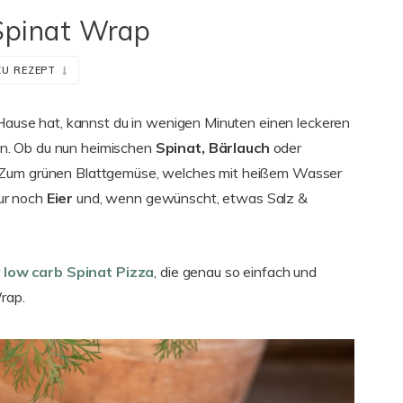
Spinat Wrap
ZU REZEPT
u Hause hat, kannst du in wenigen Minuten einen leckeren
en. Ob du nun heimischen
Spinat, Bärlauch
oder
. Zum grünen Blattgemüse, welches mit heißem Wasser
ur noch
Eier
und, wenn gewünscht, etwas Salz &
r
low carb Spinat Pizza
, die genau so einfach und
Wrap.