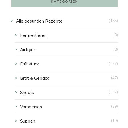
KATEGORIEN
N
Alle gesunden Rezepte
(485)
K
Fermentieren
(3)
A
Airfryer
(8)
U
Frühstück
(127)
F
Brot & Gebäck
(47)
S
Snacks
(137)
W
Vorspeisen
(89)
A
Suppen
(19)
G