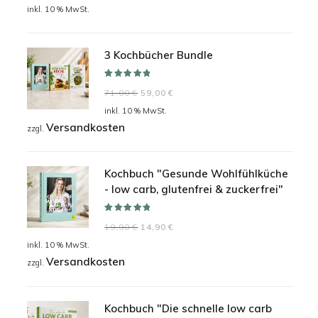
Preis
Preis
inkl. 10 % MwSt.
war:
ist:
24,90 €
19,90 €.
3 Kochbücher Bundle
Bewertet mit
Ursprünglicher
Aktueller
71,00
€
59,00
€
5.00
von 5
Preis
Preis
inkl. 10 % MwSt.
Versandkosten
war:
ist:
zzgl.
71,00 €
59,00 €.
Kochbuch "Gesunde Wohlfühlküche
- low carb, glutenfrei & zuckerfrei"
Bewertet mit
Ursprünglicher
Aktueller
19,90
€
14,90
€
5.00
von 5
Preis
Preis
inkl. 10 % MwSt.
Versandkosten
war:
ist:
zzgl.
19,90 €
14,90 €.
Kochbuch "Die schnelle low carb