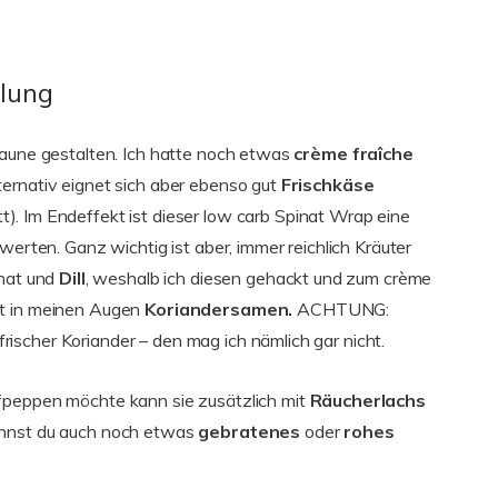
llung
Laune gestalten. Ich hatte noch etwas
crème fraîche
ernativ eignet sich aber ebenso gut
Frischkäse
). Im Endeffekt ist dieser low carb Spinat Wrap eine
werten. Ganz wichtig ist aber, immer reichlich Kräuter
inat und
Dill
, weshalb ich diesen gehackt und zum crème
st in meinen Augen
Koriandersamen.
ACHTUNG:
scher Koriander – den mag ich nämlich gar nicht.
fpeppen möchte kann sie zusätzlich mit
Räucherlachs
annst du auch noch etwas
gebratenes
oder
rohes