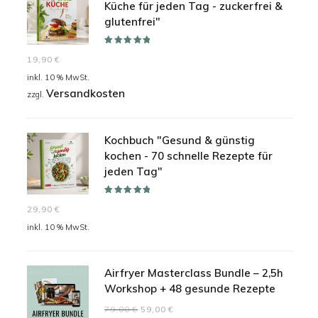
Küche für jeden Tag - zuckerfrei &
glutenfrei"
Bewertet mit
19,90
€
5.00
von 5
inkl. 10 % MwSt.
Versandkosten
zzgl.
Kochbuch "Gesund & günstig
kochen - 70 schnelle Rezepte für
jeden Tag"
Bewertet mit
29,90
€
5.00
von 5
inkl. 10 % MwSt.
Airfryer Masterclass Bundle – 2,5h
Workshop + 48 gesunde Rezepte
Ursprünglicher
Aktueller
79,00
€
59,00
€