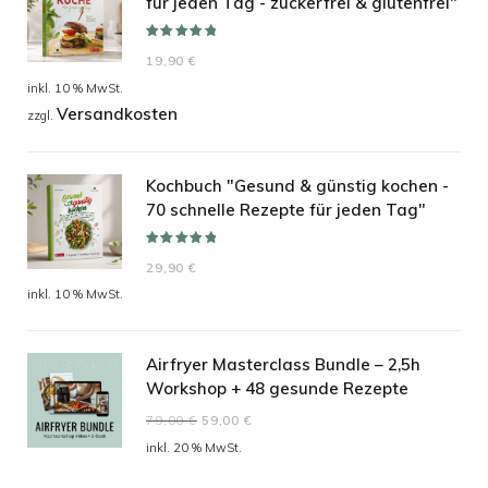
für jeden Tag - zuckerfrei & glutenfrei"
Bewertet mit
19,90
€
5.00
von 5
inkl. 10 % MwSt.
Versandkosten
zzgl.
Kochbuch "Gesund & günstig kochen -
70 schnelle Rezepte für jeden Tag"
Bewertet mit
29,90
€
5.00
von 5
inkl. 10 % MwSt.
Airfryer Masterclass Bundle – 2,5h
Workshop + 48 gesunde Rezepte
Ursprünglicher
Aktueller
79,00
€
59,00
€
Preis
Preis
inkl. 20 % MwSt.
war:
ist: