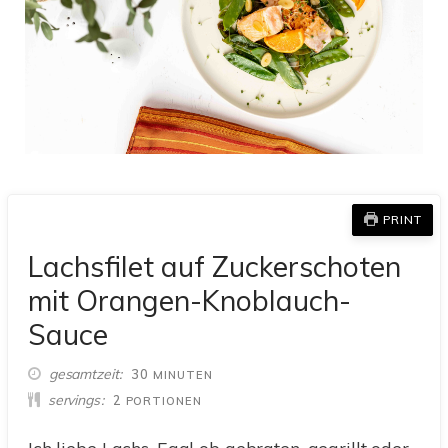
PRINT
Lachsfilet auf Zuckerschoten
mit Orangen-Knoblauch-
Sauce
MINUTEN
gesamtzeit
30
MINUTEN
servings
2
PORTIONEN
Ich liebe Lachs. Egal ob gebraten, gegrillt oder