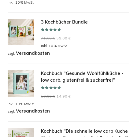
Preis
Preis
inkl. 10 % MwSt.
war:
ist:
24,90 €
19,90 €.
3 Kochbücher Bundle
Bewertet mit
Ursprünglicher
Aktueller
71,00
€
59,00
€
5.00
von 5
Preis
Preis
inkl. 10 % MwSt.
Versandkosten
war:
ist:
zzgl.
71,00 €
59,00 €.
Kochbuch "Gesunde Wohlfühlküche -
low carb, glutenfrei & zuckerfrei"
Bewertet mit
Ursprünglicher
Aktueller
19,90
€
14,90
€
5.00
von 5
Preis
Preis
inkl. 10 % MwSt.
Versandkosten
war:
ist:
zzgl.
19,90 €
14,90 €.
Kochbuch "Die schnelle low carb Küche