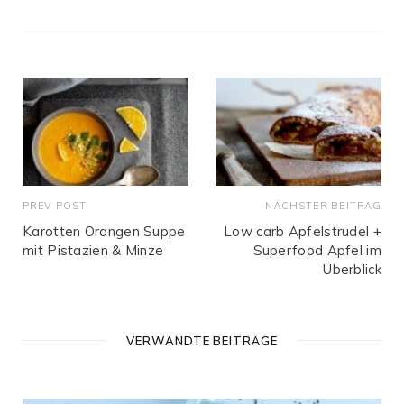
b
s
i
t
e
PREV POST
NÄCHSTER BEITRAG
Karotten Orangen Suppe
Low carb Apfelstrudel +
mit Pistazien & Minze
Superfood Apfel im
Überblick
VERWANDTE BEITRÄGE