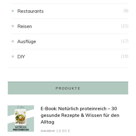
Restaurants
(8)
Reisen
(21)
Ausflüge
(17)
DIY
(19)
PRODUKTE
E-Book: Natürlich proteinreich – 30
gesunde Rezepte & Wissen für den
Alltag
Ursprünglicher
Aktueller
24,90
€
19,90
€