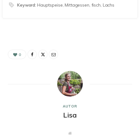
Keyword:
Hauptspeise, Mittagessen, fisch, Lachs
0
AUTOR
Lisa
W
e