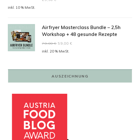
inkl. 10 % MwSt.
Airfryer Masterclass Bundle – 2,5h
Workshop + 48 gesunde Rezepte
Ursprünglicher
Aktueller
79,00
€
59,00
€
Preis
Preis
inkl. 20 % MwSt.
war:
ist:
79,00 €
59,00 €.
AUSZEICHNUNG