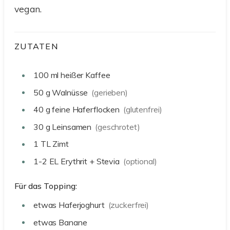
vegan.
ZUTATEN
100
ml
heißer Kaffee
50
g
Walnüsse
(gerieben)
40
g
feine Haferflocken
(glutenfrei)
30
g
Leinsamen
(geschrotet)
1
TL
Zimt
1-2
EL
Erythrit + Stevia
(optional)
Für das Topping:
etwas
Haferjoghurt
(zuckerfrei)
etwas
Banane