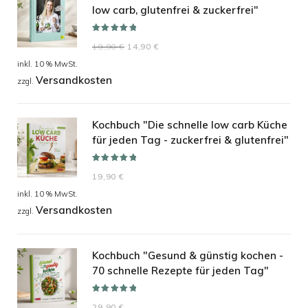
low carb, glutenfrei & zuckerfrei"
Bewertet mit
Ursprünglicher
Aktueller
19,90
€
14,90
€
5.00
von 5
Preis
Preis
inkl. 10 % MwSt.
Versandkosten
war:
ist:
zzgl.
19,90 €
14,90 €.
Kochbuch "Die schnelle low carb Küche
für jeden Tag - zuckerfrei & glutenfrei"
Bewertet mit
19,90
€
5.00
von 5
inkl. 10 % MwSt.
Versandkosten
zzgl.
Kochbuch "Gesund & günstig kochen -
70 schnelle Rezepte für jeden Tag"
Bewertet mit
29,90
€
5.00
von 5