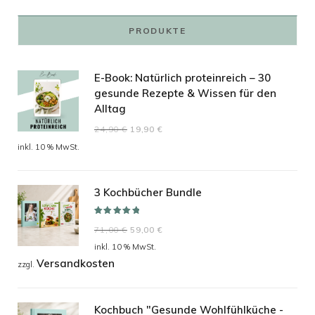
PRODUKTE
E-Book: Natürlich proteinreich – 30
gesunde Rezepte & Wissen für den
Alltag
Ursprünglicher
Aktueller
24,90
€
19,90
€
Preis
Preis
inkl. 10 % MwSt.
war:
ist:
24,90 €
19,90 €.
3 Kochbücher Bundle
Bewertet mit
Ursprünglicher
Aktueller
71,00
€
59,00
€
5.00
von 5
Preis
Preis
inkl. 10 % MwSt.
Versandkosten
war:
ist:
zzgl.
71,00 €
59,00 €.
Kochbuch "Gesunde Wohlfühlküche -