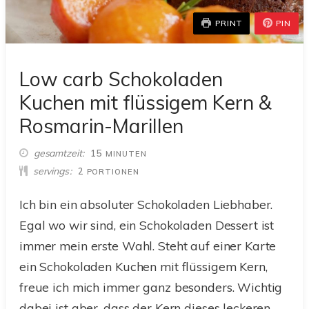
PRINT
PIN
Low carb Schokoladen
Kuchen mit flüssigem Kern &
Rosmarin-Marillen
MINUTEN
gesamtzeit
15
MINUTEN
servings
2
PORTIONEN
Ich bin ein absoluter Schokoladen Liebhaber.
Egal wo wir sind, ein Schokoladen Dessert ist
immer mein erste Wahl. Steht auf einer Karte
ein Schokoladen Kuchen mit flüssigem Kern,
freue ich mich immer ganz besonders. Wichtig
dabei ist aber, dass der Kern dieses leckeren