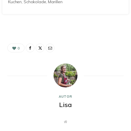
Kuchen, Schokolade, Marillen
0
AUTOR
Lisa
W
e
b