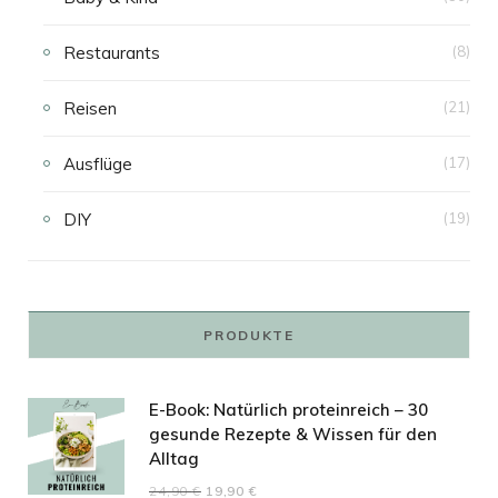
Restaurants
(8)
Reisen
(21)
Ausflüge
(17)
DIY
(19)
PRODUKTE
E-Book: Natürlich proteinreich – 30
gesunde Rezepte & Wissen für den
Alltag
Ursprünglicher
Aktueller
24,90
€
19,90
€