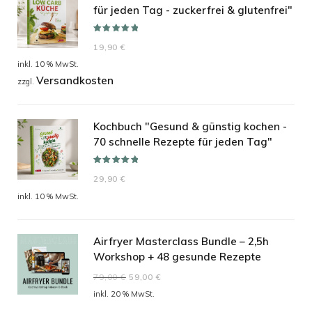
für jeden Tag - zuckerfrei & glutenfrei"
Bewertet mit
19,90
€
5.00
von 5
inkl. 10 % MwSt.
Versandkosten
zzgl.
Kochbuch "Gesund & günstig kochen -
70 schnelle Rezepte für jeden Tag"
Bewertet mit
29,90
€
5.00
von 5
inkl. 10 % MwSt.
Airfryer Masterclass Bundle – 2,5h
Workshop + 48 gesunde Rezepte
Ursprünglicher
Aktueller
79,00
€
59,00
€
Preis
Preis
inkl. 20 % MwSt.
war:
ist: