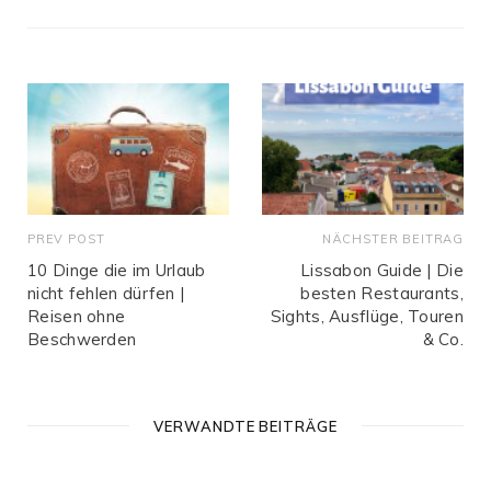
s
i
t
e
PREV POST
NÄCHSTER BEITRAG
10 Dinge die im Urlaub
Lissabon Guide | Die
nicht fehlen dürfen |
besten Restaurants,
Reisen ohne
Sights, Ausflüge, Touren
Beschwerden
& Co.
VERWANDTE BEITRÄGE