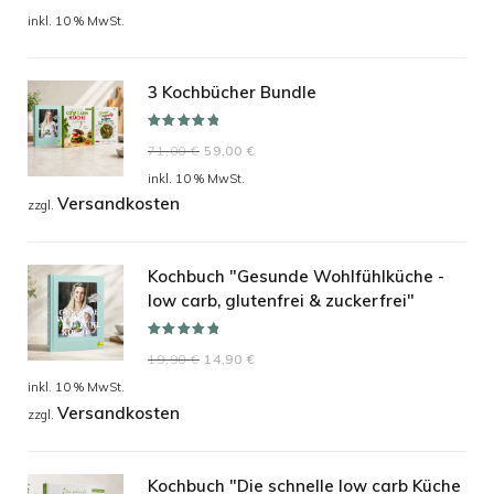
Preis
Preis
inkl. 10 % MwSt.
war:
ist:
24,90 €
19,90 €.
3 Kochbücher Bundle
Bewertet mit
Ursprünglicher
Aktueller
71,00
€
59,00
€
5.00
von 5
Preis
Preis
inkl. 10 % MwSt.
Versandkosten
war:
ist:
zzgl.
71,00 €
59,00 €.
Kochbuch "Gesunde Wohlfühlküche -
low carb, glutenfrei & zuckerfrei"
Bewertet mit
Ursprünglicher
Aktueller
19,90
€
14,90
€
5.00
von 5
Preis
Preis
inkl. 10 % MwSt.
Versandkosten
war:
ist:
zzgl.
19,90 €
14,90 €.
Kochbuch "Die schnelle low carb Küche