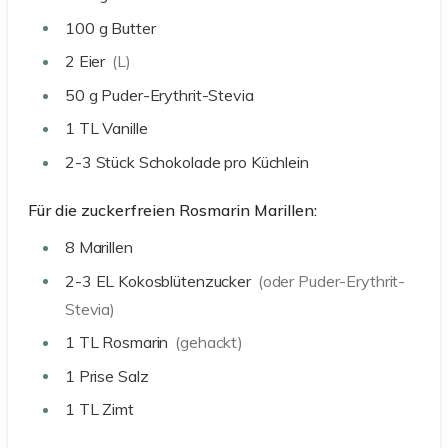
100
g
Butter
2
Eier
(L)
50
g
Puder-Erythrit-Stevia
1
TL
Vanille
2-3
Stück Schokolade pro Küchlein
Für die zuckerfreien Rosmarin Marillen:
8
Marillen
2-3
EL
Kokosblütenzucker
(oder Puder-Erythrit-
Stevia)
1
TL
Rosmarin
(gehackt)
1
Prise
Salz
1
TL
Zimt