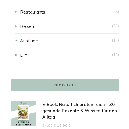
Restaurants
(8)
Reisen
(21)
Ausflüge
(17)
DIY
(19)
PRODUKTE
E-Book: Natürlich proteinreich – 30
gesunde Rezepte & Wissen für den
Alltag
Ursprünglicher
Aktueller
24,90
€
19,90
€