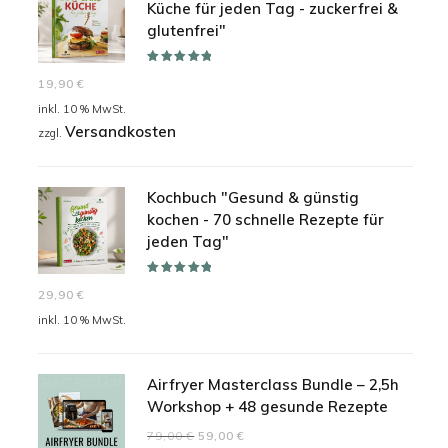
Küche für jeden Tag - zuckerfrei &
glutenfrei"
Bewertet mit
19,90
€
5.00
von 5
inkl. 10 % MwSt.
Versandkosten
zzgl.
Kochbuch "Gesund & günstig
kochen - 70 schnelle Rezepte für
jeden Tag"
Bewertet mit
29,90
€
5.00
von 5
inkl. 10 % MwSt.
Airfryer Masterclass Bundle – 2,5h
Workshop + 48 gesunde Rezepte
Ursprünglicher
Aktueller
79,00
€
59,00
€