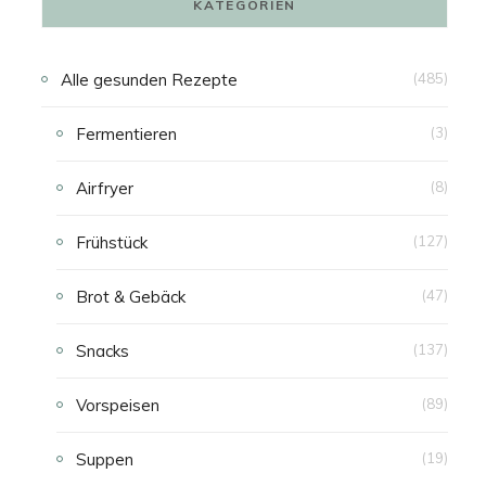
KATEGORIEN
N
Alle gesunden Rezepte
(485)
K
Fermentieren
(3)
A
Airfryer
(8)
U
Frühstück
(127)
F
Brot & Gebäck
(47)
S
Snacks
(137)
W
Vorspeisen
(89)
A
Suppen
(19)
G