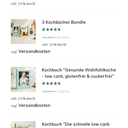
Preis
Preis
inkl. 10 % MwSt.
war:
ist:
24,90 €
19,90 €.
3 Kochbücher Bundle
Bewertet mit
Ursprünglicher
Aktueller
71,00
€
59,00
€
5.00
von 5
Preis
Preis
inkl. 10 % MwSt.
Versandkosten
war:
ist:
zzgl.
71,00 €
59,00 €.
Kochbuch "Gesunde Wohlfühlküche
- low carb, glutenfrei & zuckerfrei"
Bewertet mit
Ursprünglicher
Aktueller
19,90
€
14,90
€
5.00
von 5
Preis
Preis
inkl. 10 % MwSt.
Versandkosten
war:
ist:
zzgl.
19,90 €
14,90 €.
Kochbuch "Die schnelle low carb