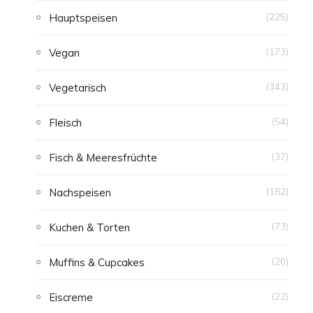
Hauptspeisen
(225)
E
Vegan
(173)
N
Vegetarisch
(343)
Fleisch
(54)
Fisch & Meeresfrüchte
(37)
Nachspeisen
(182)
Kuchen & Torten
(73)
Muffins & Cupcakes
(20)
Eiscreme
(22)