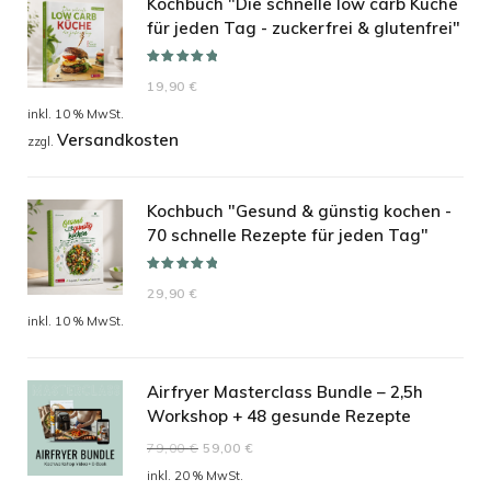
Kochbuch "Die schnelle low carb Küche
für jeden Tag - zuckerfrei & glutenfrei"
Bewertet mit
19,90
€
5.00
von 5
inkl. 10 % MwSt.
Versandkosten
zzgl.
Kochbuch "Gesund & günstig kochen -
70 schnelle Rezepte für jeden Tag"
Bewertet mit
29,90
€
5.00
von 5
inkl. 10 % MwSt.
Airfryer Masterclass Bundle – 2,5h
Workshop + 48 gesunde Rezepte
Ursprünglicher
Aktueller
79,00
€
59,00
€
Preis
Preis
inkl. 20 % MwSt.