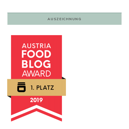
war:
ist:
79,00 €
59,00 €.
AUSZEICHNUNG