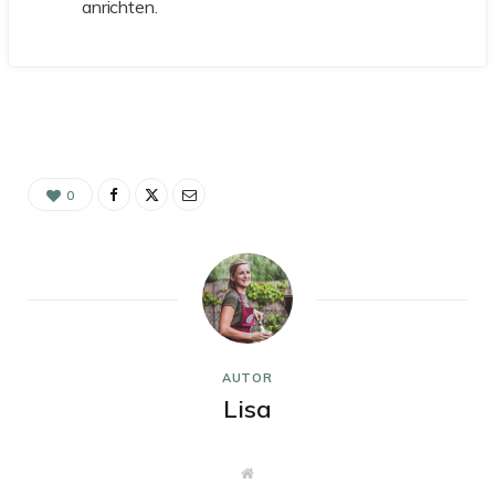
anrichten.
0
AUTOR
Lisa
W
e