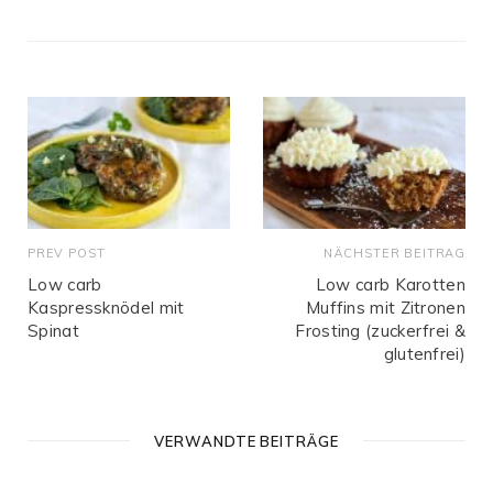
b
s
i
t
e
PREV POST
NÄCHSTER BEITRAG
Low carb
Low carb Karotten
Kaspressknödel mit
Muffins mit Zitronen
Spinat
Frosting (zuckerfrei &
glutenfrei)
VERWANDTE BEITRÄGE