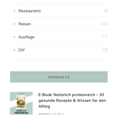
Restaurants
(8)
Reisen
(21)
Ausflüge
(17)
DIY
(19)
PRODUKTE
E-Book: Natürlich proteinreich – 30
gesunde Rezepte & Wissen für den
Alltag
Ursprünglicher
Aktueller
24,90
€
19,90
€