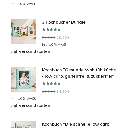
Preis
Preis
inkl. 10 % MwSt.
war:
ist:
24,90 €
19,90 €.
3 Kochbücher Bundle
Bewertet mit
Ursprünglicher
Aktueller
71,00
€
59,00
€
5.00
von 5
Preis
Preis
inkl. 10 % MwSt.
Versandkosten
war:
ist:
zzgl.
71,00 €
59,00 €.
Kochbuch "Gesunde Wohlfühlküche
- low carb, glutenfrei & zuckerfrei"
Bewertet mit
Ursprünglicher
Aktueller
19,90
€
14,90
€
5.00
von 5
Preis
Preis
inkl. 10 % MwSt.
Versandkosten
war:
ist:
zzgl.
19,90 €
14,90 €.
Kochbuch "Die schnelle low carb