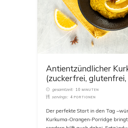
Antientzündlicher Ku
(zuckerfrei, glutenfrei
MINUTEN
gesamtzeit
10
MINUTEN
servings
4
PORTIONEN
Der perfekte Start in den Tag –wür
Kurkuma-Orangen-Porridge bringt 
sondern hilft auch dabei, Entzünd