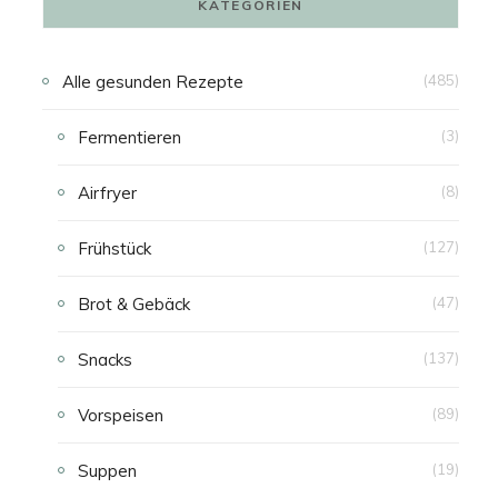
KATEGORIEN
N
Alle gesunden Rezepte
(485)
K
Fermentieren
(3)
A
Airfryer
(8)
U
Frühstück
(127)
F
Brot & Gebäck
(47)
S
Snacks
(137)
W
Vorspeisen
(89)
A
Suppen
(19)
G