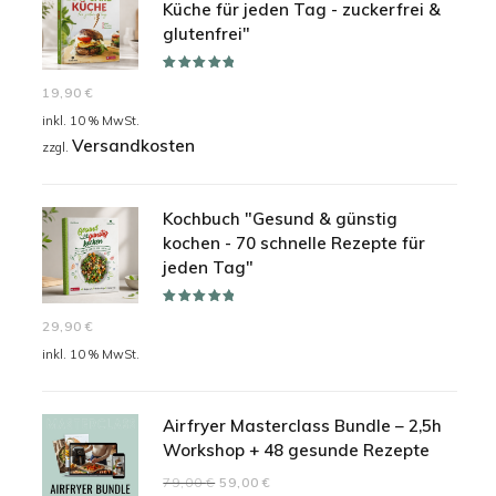
Küche für jeden Tag - zuckerfrei &
glutenfrei"
Bewertet mit
19,90
€
5.00
von 5
inkl. 10 % MwSt.
Versandkosten
zzgl.
Kochbuch "Gesund & günstig
kochen - 70 schnelle Rezepte für
jeden Tag"
Bewertet mit
29,90
€
5.00
von 5
inkl. 10 % MwSt.
Airfryer Masterclass Bundle – 2,5h
Workshop + 48 gesunde Rezepte
Ursprünglicher
Aktueller
79,00
€
59,00
€