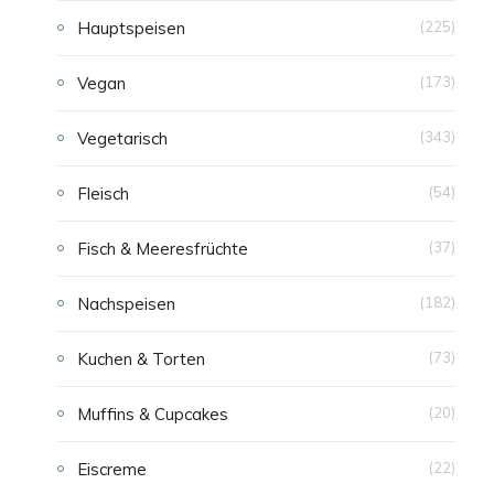
Hauptspeisen
(225)
E
Vegan
(173)
N
Vegetarisch
(343)
Fleisch
(54)
Fisch & Meeresfrüchte
(37)
Nachspeisen
(182)
Kuchen & Torten
(73)
Muffins & Cupcakes
(20)
Eiscreme
(22)