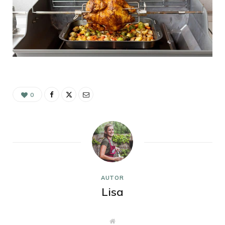
0
AUTOR
Lisa
W