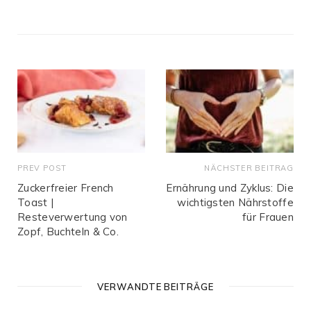
e
b
s
i
t
e
PREV POST
NÄCHSTER BEITRAG
Zuckerfreier French
Ernährung und Zyklus: Die
Toast |
wichtigsten Nährstoffe
Resteverwertung von
für Frauen
Zopf, Buchteln & Co.
VERWANDTE BEITRÄGE