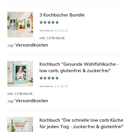
war:
ist:
24,90 €
19,90 €.
3 Kochbücher Bundle
Bewertet mit
Ursprünglicher
Aktueller
71,00
€
59,00
€
5.00
von 5
Preis
Preis
inkl. 10 % MwSt.
Versandkosten
war:
ist:
zzgl.
71,00 €
59,00 €.
Kochbuch "Gesunde Wohlfühlküche -
low carb, glutenfrei & zuckerfrei"
Bewertet mit
Ursprünglicher
Aktueller
19,90
€
14,90
€
5.00
von 5
Preis
Preis
inkl. 10 % MwSt.
Versandkosten
war:
ist:
zzgl.
19,90 €
14,90 €.
Kochbuch "Die schnelle low carb Küche
für jeden Tag - zuckerfrei & glutenfrei"