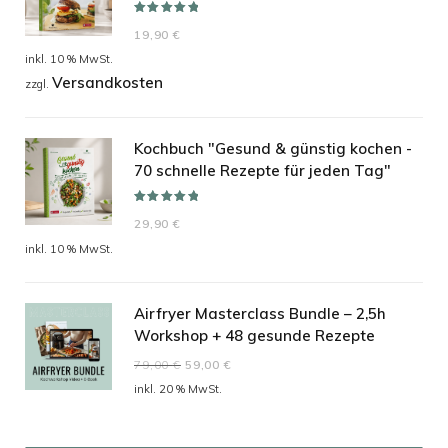
Bewertet mit
19,90
€
5.00
von 5
inkl. 10 % MwSt.
Versandkosten
zzgl.
Kochbuch "Gesund & günstig kochen -
70 schnelle Rezepte für jeden Tag"
Bewertet mit
29,90
€
5.00
von 5
inkl. 10 % MwSt.
Airfryer Masterclass Bundle – 2,5h
Workshop + 48 gesunde Rezepte
Ursprünglicher
Aktueller
79,00
€
59,00
€
Preis
Preis
inkl. 20 % MwSt.
war:
ist:
79,00 €
59,00 €.