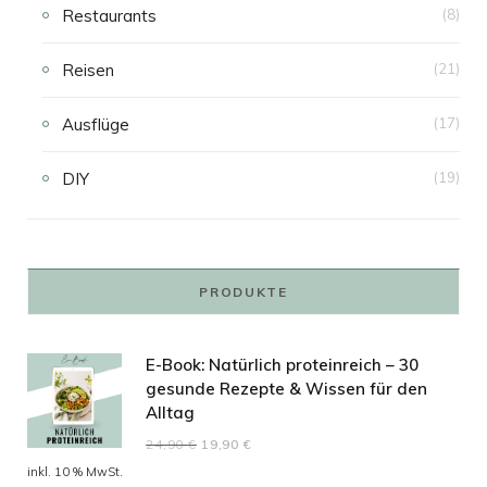
Restaurants
(8)
Reisen
(21)
Ausflüge
(17)
DIY
(19)
PRODUKTE
E-Book: Natürlich proteinreich – 30
gesunde Rezepte & Wissen für den
Alltag
Ursprünglicher
Aktueller
24,90
€
19,90
€
Preis
Preis
inkl. 10 % MwSt.