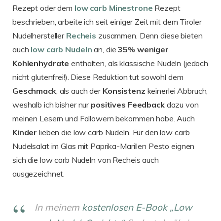
Rezept oder dem
low carb Minestrone
Rezept
beschrieben, arbeite ich seit einiger Zeit mit dem Tiroler
Nudelhersteller
Recheis
zusammen. Denn diese bieten
auch
low carb Nudeln
an, die
35% weniger
Kohlenhydrate
enthalten, als klassische Nudeln (jedoch
nicht glutenfrei!). Diese Reduktion tut sowohl dem
Geschmack
, als auch der
Konsistenz
keinerlei Abbruch,
weshalb ich bisher nur
positives
Feedback
dazu von
meinen Lesern und Followern bekommen habe. Auch
Kinder
lieben die low carb Nudeln. Für den low carb
Nudelsalat im Glas mit Paprika-Marillen Pesto eignen
sich die low carb Nudeln von Recheis auch
ausgezeichnet.
In meinem
kostenlosen E-Book „Low