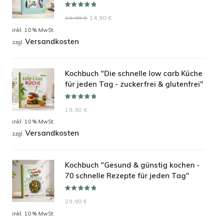
Bewertet mit
Ursprünglicher
Aktueller
19,90
€
14,90
€
5.00
von 5
Preis
Preis
inkl. 10 % MwSt.
Versandkosten
war:
ist:
zzgl.
19,90 €
14,90 €.
Kochbuch "Die schnelle low carb Küche
für jeden Tag - zuckerfrei & glutenfrei"
Bewertet mit
19,90
€
5.00
von 5
inkl. 10 % MwSt.
Versandkosten
zzgl.
Kochbuch "Gesund & günstig kochen -
70 schnelle Rezepte für jeden Tag"
Bewertet mit
29,90
€
5.00
von 5
inkl. 10 % MwSt.