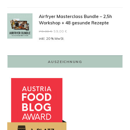
Airfryer Masterclass Bundle – 2,5h
Workshop + 48 gesunde Rezepte
Ursprünglicher
Aktueller
79,00
€
59,00
€
Preis
Preis
inkl. 20 % MwSt.
war:
ist:
79,00 €
59,00 €.
AUSZEICHNUNG