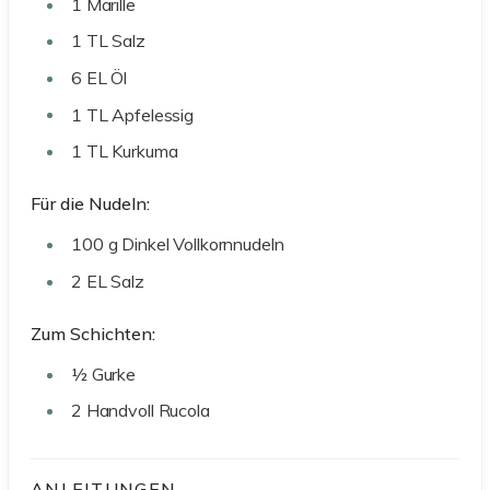
1
Marille
1
TL
Salz
6
EL
Öl
1
TL
Apfelessig
1
TL
Kurkuma
Für die Nudeln:
100
g
Dinkel Vollkornnudeln
2
EL
Salz
Zum Schichten:
½
Gurke
2
Handvoll
Rucola
ANLEITUNGEN