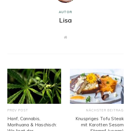
AUTOR
Lisa
W
e
b
s
i
t
e
PREV POST
NÄCHSTER BEITRAG
Hanf, Cannabis,
Knuspriges Tofu Steak
Marihuana & Haschisch:
mit Karotten Sesam
Wo liegt der
Stampf (vegan)