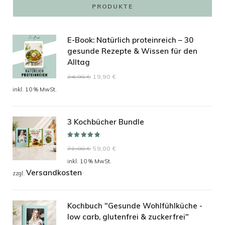
PRODUKTE
E-Book: Natürlich proteinreich – 30
gesunde Rezepte & Wissen für den
Alltag
Ursprünglicher
Aktueller
24,90
€
19,90
€
Preis
Preis
inkl. 10 % MwSt.
war:
ist:
24,90 €
19,90 €.
3 Kochbücher Bundle
Bewertet mit
Ursprünglicher
Aktueller
71,00
€
59,00
€
5.00
von 5
Preis
Preis
inkl. 10 % MwSt.
Versandkosten
war:
ist:
zzgl.
71,00 €
59,00 €.
Kochbuch "Gesunde Wohlfühlküche -
low carb, glutenfrei & zuckerfrei"