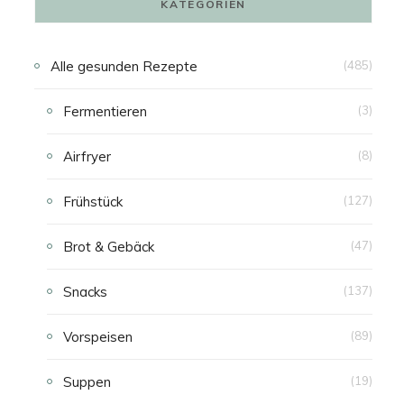
KATEGORIEN
N
Alle gesunden Rezepte
(485)
K
Fermentieren
(3)
A
Airfryer
(8)
U
Frühstück
(127)
F
Brot & Gebäck
(47)
S
Snacks
(137)
W
Vorspeisen
(89)
A
Suppen
(19)
G