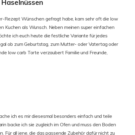
t Haselnüssen
ter-Rezept Wünschen gefragt habe, kam sehr oft die low
tten Kuchen als Wunsch. Neben meinen super einfachen
hte ich euch heute die festliche Variante für jedes
n. Egal ob zum Geburtstag, zum Mutter- oder Vatertag oder
nde low carb Torte verzaubert Familie und Freunde,
ache ich es mir diesesmal besonders einfach und teile
rin backe ich sie zugleich im Ofen und muss den Boden
 Für all jene, die das passende Zubehör dafür nicht zu