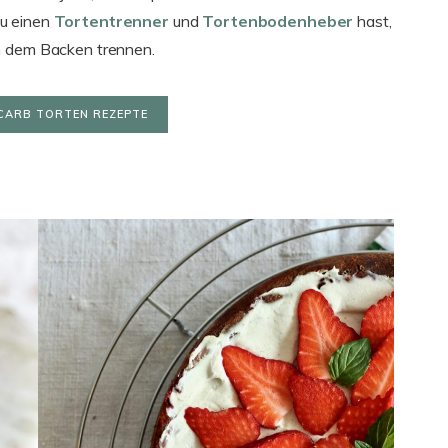
du einen
Tortentrenner
und
Tortenbodenheber
hast,
h dem Backen trennen.
CARB TORTEN REZEPTE