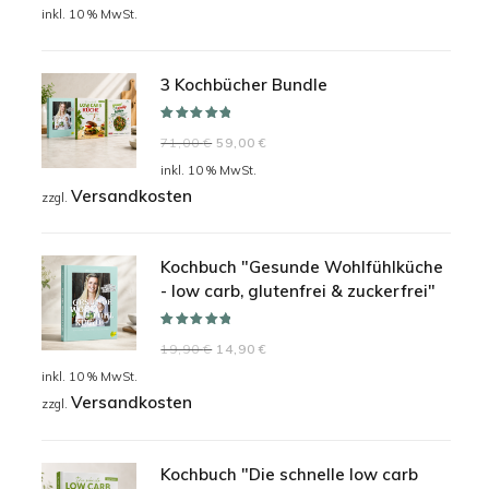
Preis
Preis
inkl. 10 % MwSt.
war:
ist:
24,90 €
19,90 €.
3 Kochbücher Bundle
Bewertet mit
Ursprünglicher
Aktueller
71,00
€
59,00
€
5.00
von 5
Preis
Preis
inkl. 10 % MwSt.
Versandkosten
war:
ist:
zzgl.
71,00 €
59,00 €.
Kochbuch "Gesunde Wohlfühlküche
- low carb, glutenfrei & zuckerfrei"
Bewertet mit
Ursprünglicher
Aktueller
19,90
€
14,90
€
5.00
von 5
Preis
Preis
inkl. 10 % MwSt.
Versandkosten
war:
ist:
zzgl.
19,90 €
14,90 €.
Kochbuch "Die schnelle low carb