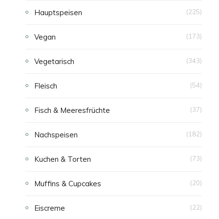
Hauptspeisen
(225)
E
Vegan
(173)
N
Vegetarisch
(343)
Fleisch
(54)
Fisch & Meeresfrüchte
(37)
Nachspeisen
(182)
Kuchen & Torten
(73)
Muffins & Cupcakes
(20)
Eiscreme
(22)