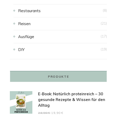
Restaurants
(8)
Reisen
(21)
Ausflüge
(17)
DIY
(19)
PRODUKTE
E-Book: Natürlich proteinreich – 30
gesunde Rezepte & Wissen für den
Alltag
Ursprünglicher
Aktueller
24,90
€
19,90
€