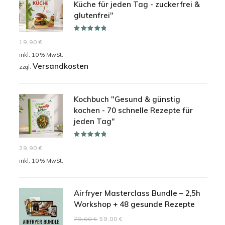
Küche für jeden Tag - zuckerfrei &
glutenfrei"
Bewertet mit
19,90
€
5.00
von 5
inkl. 10 % MwSt.
Versandkosten
zzgl.
Kochbuch "Gesund & günstig
kochen - 70 schnelle Rezepte für
jeden Tag"
Bewertet mit
29,90
€
5.00
von 5
inkl. 10 % MwSt.
Airfryer Masterclass Bundle – 2,5h
Workshop + 48 gesunde Rezepte
Ursprünglicher
Aktueller
79,00
€
59,00
€