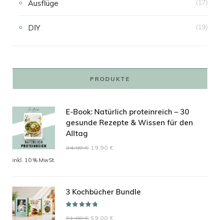
Ausflüge
(17)
DIY
(19)
PRODUKTE
E-Book: Natürlich proteinreich – 30
gesunde Rezepte & Wissen für den
Alltag
Ursprünglicher
Aktueller
24,90
€
19,90
€
Preis
Preis
inkl. 10 % MwSt.
war:
ist:
24,90 €
19,90 €.
3 Kochbücher Bundle
Bewertet mit
Ursprünglicher
Aktueller
71,00
€
59,00
€
5.00
von 5