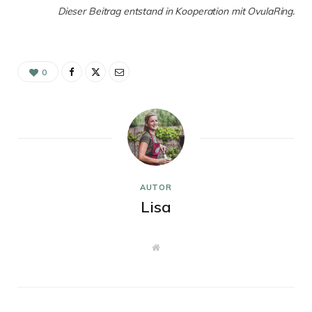
Dieser Beitrag entstand in Kooperation mit OvulaRing.
0
AUTOR
Lisa
W
e
b
s
i
t
e