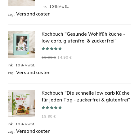
Preis
Preis
inkl. 10 % MwSt.
Versandkosten
war:
ist:
zzgl.
71,00 €
59,00 €.
Kochbuch "Gesunde Wohlfühlküche -
low carb, glutenfrei & zuckerfrei"
Bewertet mit
Ursprünglicher
Aktueller
19,90
€
14,90
€
5.00
von 5
Preis
Preis
inkl. 10 % MwSt.
Versandkosten
war:
ist:
zzgl.
19,90 €
14,90 €.
Kochbuch "Die schnelle low carb Küche
für jeden Tag - zuckerfrei & glutenfrei"
Bewertet mit
19,90
€
5.00
von 5
inkl. 10 % MwSt.
Versandkosten
zzgl.