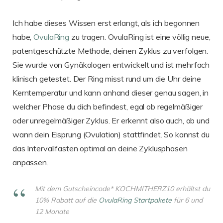
Ich habe dieses Wissen erst erlangt, als ich begonnen
habe,
OvulaRing
zu tragen. OvulaRing ist eine völlig neue,
patentgeschützte Methode, deinen Zyklus zu verfolgen.
Sie wurde von Gynäkologen entwickelt und ist mehrfach
klinisch getestet. Der Ring misst rund um die Uhr deine
Kerntemperatur und kann anhand dieser genau sagen, in
welcher Phase du dich befindest, egal ob regelmäßiger
oder unregelmäßiger Zyklus. Er erkennt also auch, ob und
wann dein Eisprung (Ovulation) stattfindet. So kannst du
das Intervallfasten optimal an deine Zyklusphasen
anpassen.
Mit dem Gutscheincode* KOCHMITHERZ10 erhältst du
10% Rabatt auf die
OvulaRing Startpakete
für 6 und
12 Monate