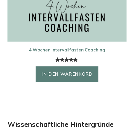
4 Wochen Intervallfasten Coaching
Bewertet
3
mit
5.00
IN DEN WARENKORB
von 5,
basierend
auf
Kundenbew
ertungen
Wissenschaftliche Hintergründe