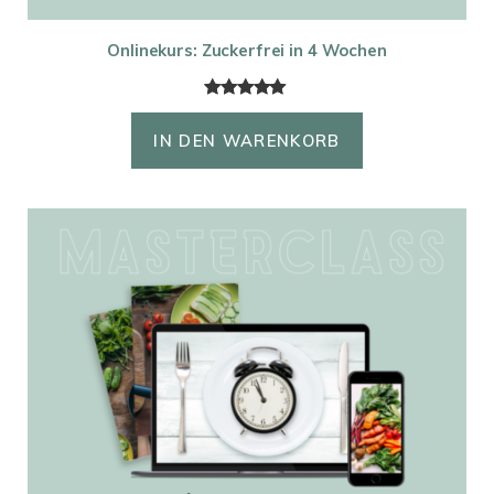
Onlinekurs: Zuckerfrei in 4 Wochen
Bewertet
10
mit
5.00
IN DEN WARENKORB
von 5,
basierend
auf
Kundenbew
ertungen