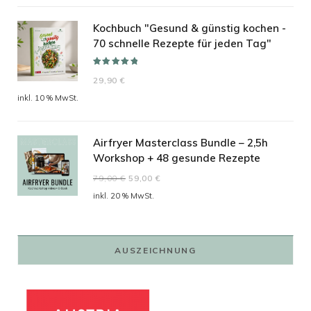
Kochbuch "Gesund & günstig kochen -
70 schnelle Rezepte für jeden Tag"
Bewertet mit
29,90
€
5.00
von 5
inkl. 10 % MwSt.
Airfryer Masterclass Bundle – 2,5h
Workshop + 48 gesunde Rezepte
Ursprünglicher
Aktueller
79,00
€
59,00
€
Preis
Preis
inkl. 20 % MwSt.
war:
ist:
79,00 €
59,00 €.
AUSZEICHNUNG