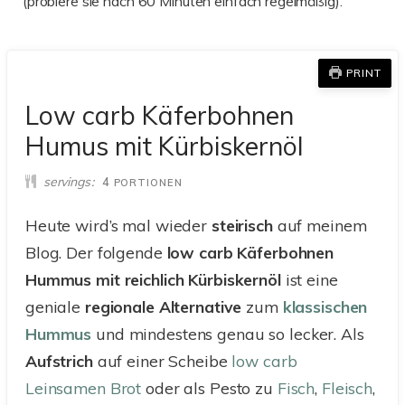
(probiere sie nach 60 Minuten einfach regelmäßig).
PRINT
Low carb Käferbohnen
Humus mit Kürbiskernöl
servings
4
PORTIONEN
Heute wird’s mal wieder
steirisch
auf meinem
Blog. Der folgende
low carb Käferbohnen
Hummus mit reichlich Kürbiskernöl
ist eine
geniale
regionale
Alternative
zum
klassischen
Hummus
und mindestens genau so lecker. Als
Aufstrich
auf einer Scheibe
low carb
Leinsamen Brot
oder als Pesto zu
Fisch
,
Fleisch
,