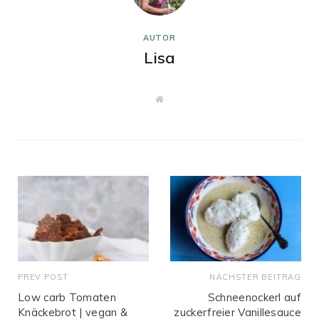
AUTOR
Lisa
W
e
b
s
i
t
e
PREV POST
NÄCHSTER BEITRAG
Low carb Tomaten
Schneenockerl auf
Knäckebrot | vegan &
zuckerfreier Vanillesauce