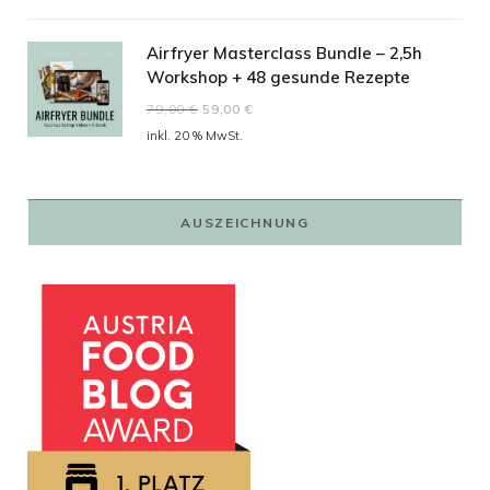
Airfryer Masterclass Bundle – 2,5h
Workshop + 48 gesunde Rezepte
Ursprünglicher
Aktueller
79,00
€
59,00
€
Preis
Preis
inkl. 20 % MwSt.
war:
ist:
79,00 €
59,00 €.
AUSZEICHNUNG