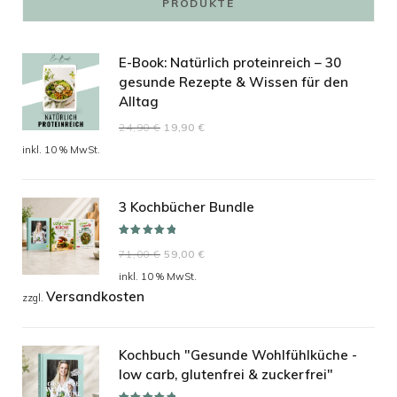
PRODUKTE
E-Book: Natürlich proteinreich – 30
gesunde Rezepte & Wissen für den
Alltag
Ursprünglicher
Aktueller
24,90
€
19,90
€
Preis
Preis
inkl. 10 % MwSt.
war:
ist:
24,90 €
19,90 €.
3 Kochbücher Bundle
Bewertet mit
Ursprünglicher
Aktueller
71,00
€
59,00
€
5.00
von 5
Preis
Preis
inkl. 10 % MwSt.
Versandkosten
war:
ist:
zzgl.
71,00 €
59,00 €.
Kochbuch "Gesunde Wohlfühlküche -
low carb, glutenfrei & zuckerfrei"