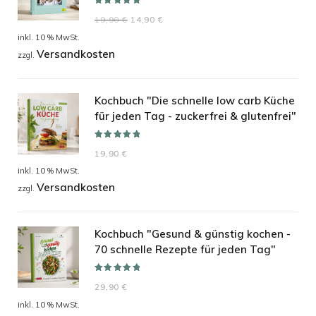
Bewertet mit
Ursprünglicher
Aktueller
19,90
€
14,90
€
5.00
von 5
Preis
Preis
inkl. 10 % MwSt.
Versandkosten
war:
ist:
zzgl.
19,90 €
14,90 €.
Kochbuch "Die schnelle low carb Küche
für jeden Tag - zuckerfrei & glutenfrei"
Bewertet mit
19,90
€
5.00
von 5
inkl. 10 % MwSt.
Versandkosten
zzgl.
Kochbuch "Gesund & günstig kochen -
70 schnelle Rezepte für jeden Tag"
Bewertet mit
29,90
€
5.00
von 5
inkl. 10 % MwSt.