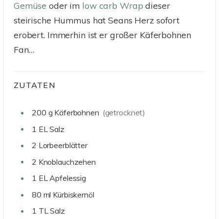
Gemüse
oder im
low carb Wrap
dieser
steirische Hummus hat Seans Herz sofort
erobert. Immerhin ist er großer Käferbohnen
Fan…
ZUTATEN
200
g
Käferbohnen
(getrocknet)
1
EL
Salz
2
Lorbeerblätter
2
Knoblauchzehen
1
EL
Apfelessig
80
ml
Kürbiskernöl
1
TL
Salz