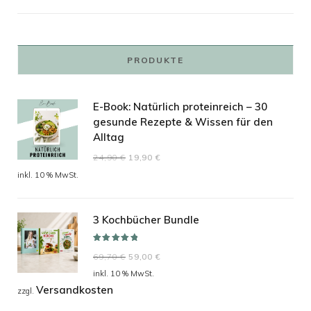
PRODUKTE
E-Book: Natürlich proteinreich – 30
gesunde Rezepte & Wissen für den
Alltag
Ursprünglicher
Aktueller
24,90
€
19,90
€
Preis
Preis
inkl. 10 % MwSt.
war:
ist:
24,90 €
19,90 €.
3 Kochbücher Bundle
Bewertet mit
Ursprünglicher
Aktueller
69,70
€
59,00
€
5.00
von 5
Preis
Preis
inkl. 10 % MwSt.
Versandkosten
war:
ist:
zzgl.
69,70 €
59,00 €.