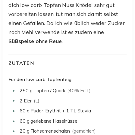
dich low carb Topfen Nuss Knödel sehr gut
vorbereiten lassen, tut man sich damit selbst
einen Gefallen. Da ich wie üblich weder Zucker
noch Mehl verwende ist es zudem eine
Süßspeise
ohne
Reue
.
ZUTATEN
Für den low carb Topfenteig:
250
g
Topfen / Quark
(40% Fett)
2
Eier
(L)
60
g
Puder-Erythrit + 1 TL Stevia
60
g
geriebene Haselnüsse
20
g
Flohsamenschalen
(gemahlen)