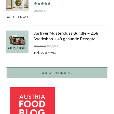
Bewertet mit
29,90
€
5.00
von 5
inkl. 10 % MwSt.
Airfryer Masterclass Bundle – 2,5h
Workshop + 48 gesunde Rezepte
Ursprünglicher
Aktueller
79,00
€
59,00
€
Preis
Preis
inkl. 20 % MwSt.
war:
ist:
79,00 €
59,00 €.
AUSZEICHNUNG