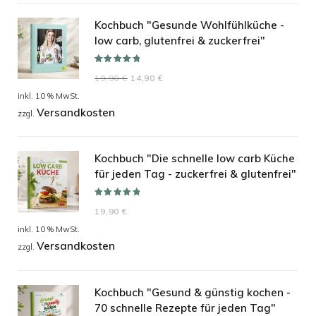
Kochbuch "Gesunde Wohlfühlküche -
low carb, glutenfrei & zuckerfrei"
Bewertet mit
Ursprünglicher
Aktueller
19,90
€
14,90
€
5.00
von 5
Preis
Preis
inkl. 10 % MwSt.
Versandkosten
war:
ist:
zzgl.
19,90 €
14,90 €.
Kochbuch "Die schnelle low carb Küche
für jeden Tag - zuckerfrei & glutenfrei"
Bewertet mit
19,90
€
5.00
von 5
inkl. 10 % MwSt.
Versandkosten
zzgl.
Kochbuch "Gesund & günstig kochen -
70 schnelle Rezepte für jeden Tag"