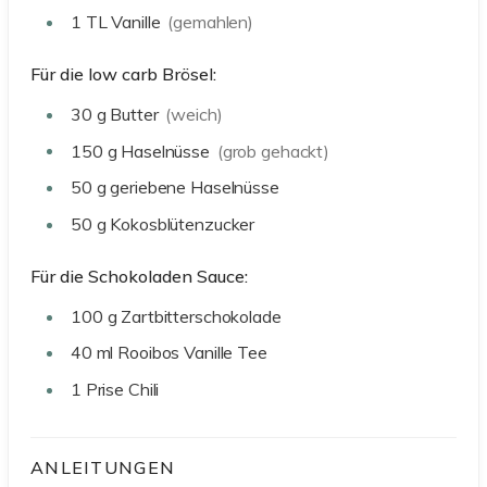
1
TL
Vanille
(gemahlen)
Für die low carb Brösel:
30
g
Butter
(weich)
150
g
Haselnüsse
(grob gehackt)
50
g
geriebene Haselnüsse
50
g
Kokosblütenzucker
Für die Schokoladen Sauce:
100
g
Zartbitterschokolade
40
ml
Rooibos Vanille Tee
1
Prise
Chili
ANLEITUNGEN