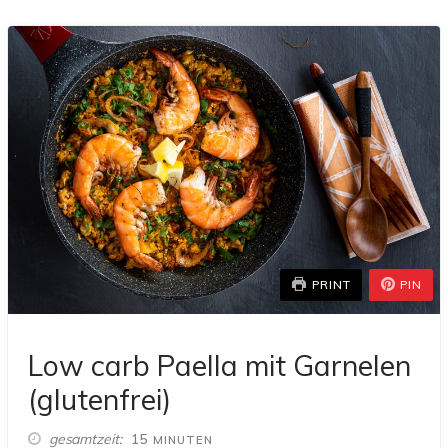
PRINT
PIN
Low carb Paella mit Garnelen
(glutenfrei)
MINUTEN
gesamtzeit
15
MINUTEN