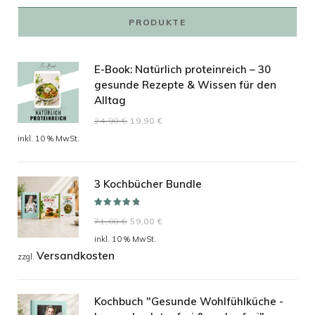
PRODUKTE
E-Book: Natürlich proteinreich – 30
gesunde Rezepte & Wissen für den
Alltag
Ursprünglicher
Aktueller
24,90
€
19,90
€
Preis
Preis
inkl. 10 % MwSt.
war:
ist:
24,90 €
19,90 €.
3 Kochbücher Bundle
Bewertet mit
Ursprünglicher
Aktueller
71,00
€
59,00
€
5.00
von 5
Preis
Preis
inkl. 10 % MwSt.
Versandkosten
war:
ist:
zzgl.
71,00 €
59,00 €.
Kochbuch "Gesunde Wohlfühlküche -