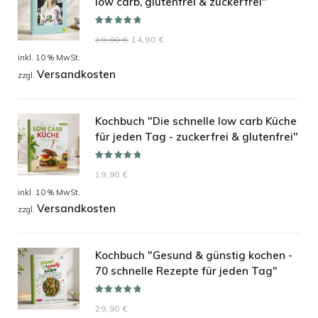
low carb, glutenfrei & zuckerfrei"
Bewertet mit
Ursprünglicher
Aktueller
19,90
€
14,90
€
5.00
von 5
Preis
Preis
inkl. 10 % MwSt.
Versandkosten
war:
ist:
zzgl.
19,90 €
14,90 €.
Kochbuch "Die schnelle low carb Küche
für jeden Tag - zuckerfrei & glutenfrei"
Bewertet mit
19,90
€
5.00
von 5
inkl. 10 % MwSt.
Versandkosten
zzgl.
Kochbuch "Gesund & günstig kochen -
70 schnelle Rezepte für jeden Tag"
Bewertet mit
29,90
€
5.00
von 5