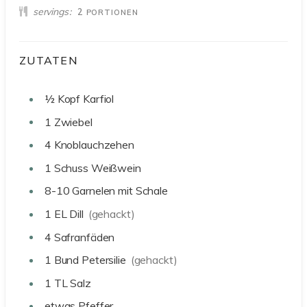
servings
2
PORTIONEN
ZUTATEN
½
Kopf Karfiol
1
Zwiebel
4
Knoblauchzehen
1
Schuss Weißwein
8-10
Garnelen mit Schale
1
EL
Dill
(gehackt)
4
Safranfäden
1
Bund Petersilie
(gehackt)
1
TL
Salz
etwas Pfeffer