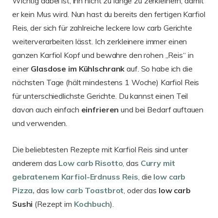
Wichtig dabei ist, ihn nicht zu lange zu zerkleinern, damit
er kein Mus wird. Nun hast du bereits den fertigen Karfiol
Reis, der sich für zahlreiche leckere low carb Gerichte
weiterverarbeiten lässt. Ich zerkleinere immer einen
ganzen Karfiol Kopf und bewahre den rohen „Reis“ in
einer
Glasdose im Kühlschrank
auf. So habe ich die
nächsten Tage (hält mindestens 1 Woche) Karfiol Reis
für unterschiedlichste Gerichte. Du kannst einen Teil
davon auch einfach
einfrieren
und bei Bedarf auftauen
und verwenden.
Die beliebtesten Rezepte mit Karfiol Reis sind unter
anderem das
Low carb Risotto
, das
Curry mit
gebratenem Karfiol-Erdnuss Reis
, die
low carb
Pizza,
das
low carb Toastbrot
, oder das
low carb
Sushi
(Rezept im
Kochbuch
).