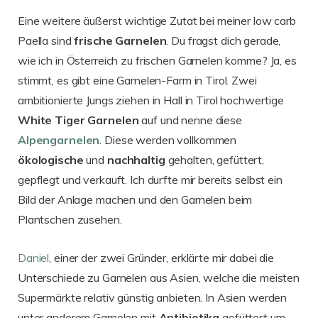
Eine weitere äußerst wichtige Zutat bei meiner low carb
Paella sind
frische Garnelen
. Du fragst dich gerade,
wie ich in Österreich zu frischen Garnelen komme? Ja, es
stimmt, es gibt eine Garnelen-Farm in Tirol. Zwei
ambitionierte Jungs ziehen in Hall in Tirol hochwertige
White Tiger Garnelen
auf und nenne diese
Alpengarnelen
. Diese werden vollkommen
ökologische
und
nachhaltig
gehalten, gefüttert,
gepflegt und verkauft. Ich durfte mir bereits selbst ein
Bild der Anlage machen und den Garnelen beim
Plantschen zusehen.
Daniel
, einer der zwei Gründer, erklärte mir dabei die
Unterschiede zu Garnelen aus Asien, welche die meisten
Supermärkte relativ günstig anbieten. In Asien werden
unter anderem Garnelen mit
Antibiotika
gefüttert um