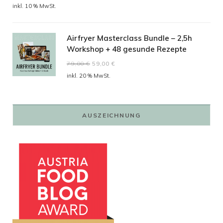
inkl. 10 % MwSt.
Airfryer Masterclass Bundle – 2,5h
Workshop + 48 gesunde Rezepte
Ursprünglicher
Aktueller
79,00
€
59,00
€
Preis
Preis
inkl. 20 % MwSt.
war:
ist:
79,00 €
59,00 €.
AUSZEICHNUNG