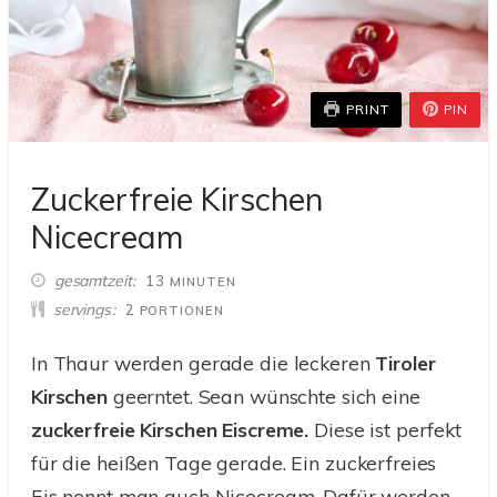
PRINT
PIN
Zuckerfreie Kirschen
Nicecream
MINUTEN
gesamtzeit
13
MINUTEN
servings
2
PORTIONEN
In Thaur werden gerade die leckeren
Tiroler
Kirschen
geerntet. Sean wünschte sich eine
zuckerfreie
Kirschen Eiscreme.
Diese ist perfekt
für die heißen Tage gerade. Ein zuckerfreies
Eis nennt man auch Nicecream. Dafür werden