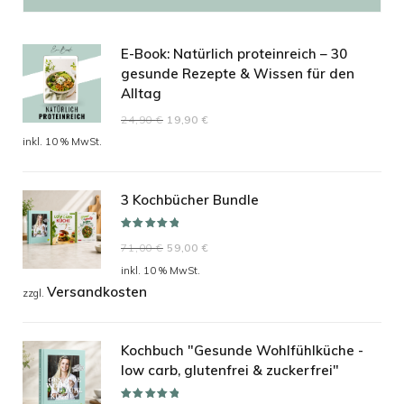
E-Book: Natürlich proteinreich – 30
gesunde Rezepte & Wissen für den
Alltag
Ursprünglicher
Aktueller
24,90
€
19,90
€
Preis
Preis
inkl. 10 % MwSt.
war:
ist:
24,90 €
19,90 €.
3 Kochbücher Bundle
Bewertet mit
Ursprünglicher
Aktueller
71,00
€
59,00
€
5.00
von 5
Preis
Preis
inkl. 10 % MwSt.
Versandkosten
war:
ist:
zzgl.
71,00 €
59,00 €.
Kochbuch "Gesunde Wohlfühlküche -
low carb, glutenfrei & zuckerfrei"