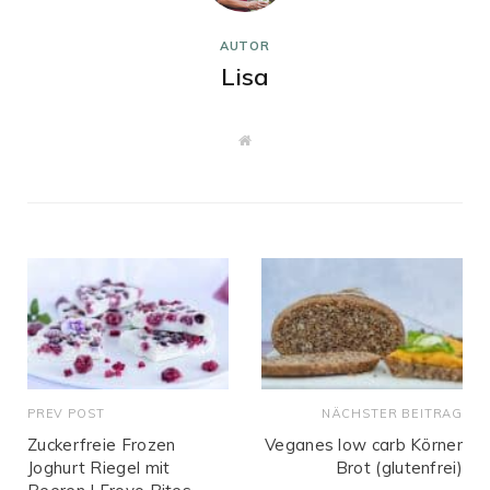
AUTOR
Lisa
W
e
b
s
i
t
e
PREV POST
NÄCHSTER BEITRAG
Zuckerfreie Frozen
Veganes low carb Körner
Joghurt Riegel mit
Brot (glutenfrei)