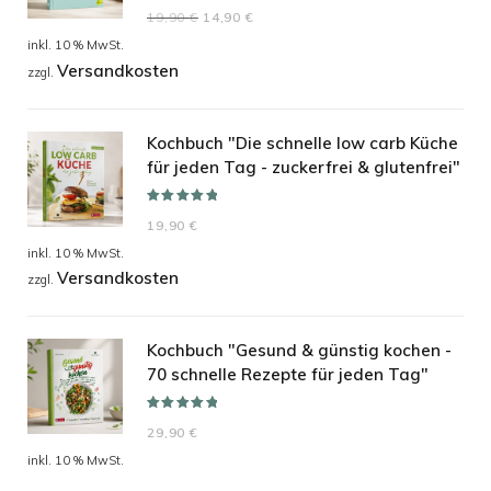
Bewertet mit
Ursprünglicher
Aktueller
19,90
€
14,90
€
5.00
von 5
Preis
Preis
inkl. 10 % MwSt.
Versandkosten
war:
ist:
zzgl.
19,90 €
14,90 €.
Kochbuch "Die schnelle low carb Küche
für jeden Tag - zuckerfrei & glutenfrei"
Bewertet mit
19,90
€
5.00
von 5
inkl. 10 % MwSt.
Versandkosten
zzgl.
Kochbuch "Gesund & günstig kochen -
70 schnelle Rezepte für jeden Tag"
Bewertet mit
29,90
€
5.00
von 5
inkl. 10 % MwSt.