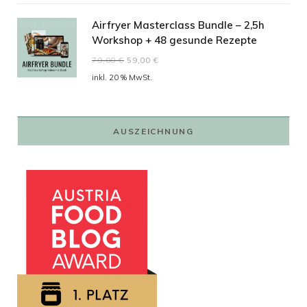
Airfryer Masterclass Bundle – 2,5h
Workshop + 48 gesunde Rezepte
Ursprünglicher
Aktueller
79,00
€
59,00
€
Preis
Preis
inkl. 20 % MwSt.
war:
ist:
79,00 €
59,00 €.
AUSZEICHNUNG