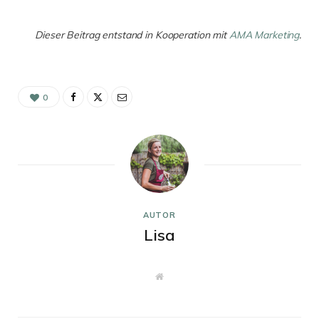
Dieser Beitrag entstand in Kooperation mit
AMA Marketing
.
0
AUTOR
Lisa
W
e
b
s
i