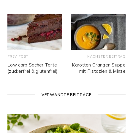
t
e
PREV POST
NÄCHSTER BEITRAG
Low carb Sacher Torte
Karotten Orangen Suppe
(zuckerfrei & glutenfrei)
mit Pistazien & Minze
VERWANDTE BEITRÄGE