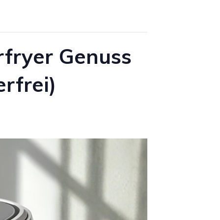
N
K
fryer Genuss
A
rfrei)
U
F
S
W
A
G