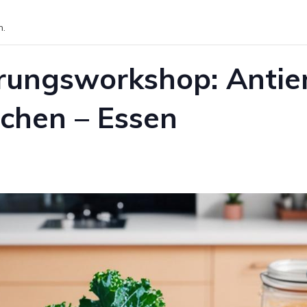
n.
rungsworkshop: Antie
ochen – Essen