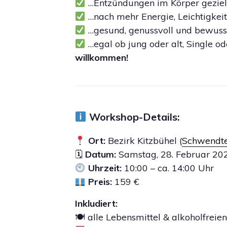
…Entzündungen im Körper gezielt
…nach mehr Energie, Leichtigkeit
…gesund, genussvoll und bewusst
…egal ob jung oder alt, Single 
willkommen!
Workshop-Details:
Ort:
Bezirk Kitzbühel (
Schwendter
🗓
Datum:
Samstag, 28. Februar 20
Uhrzeit:
10:00 – ca. 14:00 Uhr
Preis:
159 €
Inkludiert:
🍽 alle Lebensmittel & alkoholfreie