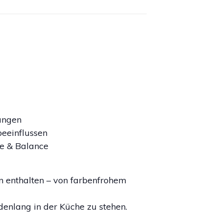
ängen
eeinflussen
ie & Balance
n enthalten – von farbenfrohem
ndenlang in der Küche zu stehen.