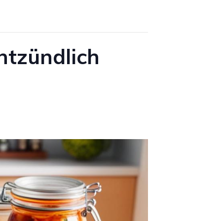
N
K
ntzündlich
A
U
F
S
W
A
G