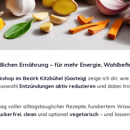
dlichen Ernährung – für mehr Energie, Wohlbefi
shop im Bezirk Kitzbühel (Gasteig)
zeige ich dir, wie
lauswahl
Entzündungen aktiv reduzieren
und dabei tr
Tag voller alltagstauglicher Rezepte, fundiertem Wiss
uckerfrei
,
clean
und optional
vegetarisch
– und lassen 