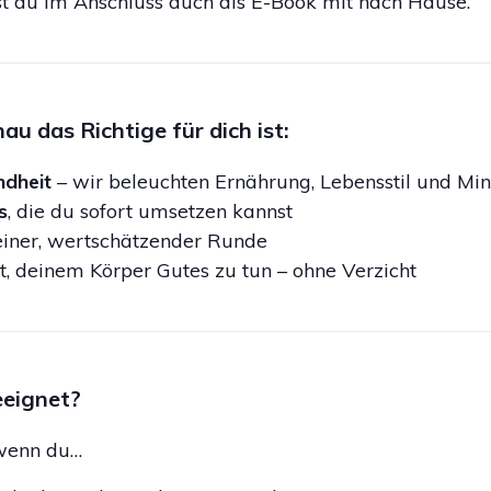
 du im Anschluss auch als E-Book mit nach Hause.
 das Richtige für dich ist:
ndheit
– wir beleuchten Ernährung, Lebensstil und Min
s
, die du sofort umsetzen kannst
einer, wertschätzender Runde
rt, deinem Körper Gutes zu tun – ohne Verzicht
eeignet?
 wenn du…