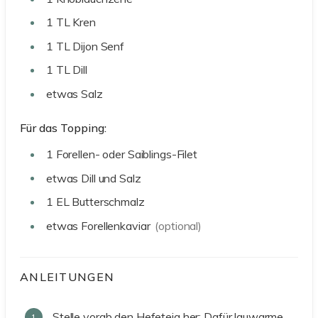
1
TL
Kren
1
TL
Dijon Senf
1
TL
Dill
etwas
Salz
Für das Topping:
1
Forellen- oder Saiblings-Filet
etwas
Dill und Salz
1
EL
Butterschmalz
etwas
Forellenkaviar
(optional)
ANLEITUNGEN
Stelle vorab den Hefeteig her: Dafür lauwarme