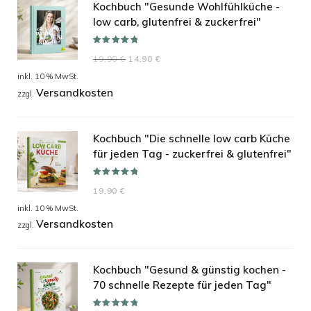
Kochbuch "Gesunde Wohlfühlküche -
low carb, glutenfrei & zuckerfrei"
Bewertet mit
Ursprünglicher
Aktueller
19,90
€
14,90
€
5.00
von 5
Preis
Preis
inkl. 10 % MwSt.
Versandkosten
war:
ist:
zzgl.
19,90 €
14,90 €.
Kochbuch "Die schnelle low carb Küche
für jeden Tag - zuckerfrei & glutenfrei"
Bewertet mit
19,90
€
5.00
von 5
inkl. 10 % MwSt.
Versandkosten
zzgl.
Kochbuch "Gesund & günstig kochen -
70 schnelle Rezepte für jeden Tag"