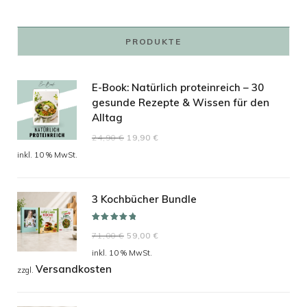
PRODUKTE
E-Book: Natürlich proteinreich – 30
gesunde Rezepte & Wissen für den
Alltag
Ursprünglicher
Aktueller
24,90
€
19,90
€
Preis
Preis
inkl. 10 % MwSt.
war:
ist:
24,90 €
19,90 €.
3 Kochbücher Bundle
Bewertet mit
Ursprünglicher
Aktueller
71,00
€
59,00
€
5.00
von 5
Preis
Preis
inkl. 10 % MwSt.
Versandkosten
war:
ist:
zzgl.
71,00 €
59,00 €.