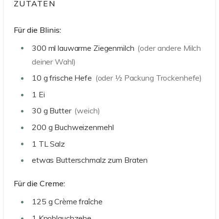
ZUTATEN
Für die Blinis:
300
ml
lauwarme Ziegenmilch
(oder andere Milch
deiner Wahl)
10
g
frische Hefe
(oder ½ Packung Trockenhefe)
1
Ei
30
g
Butter
(weich)
200
g
Buchweizenmehl
1
TL
Salz
etwas
Butterschmalz zum Braten
Für die Creme:
125
g
Crème fraîche
1
Knoblauchzehe