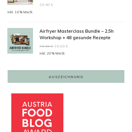
Bewertet mit
29,90
€
5.00
von 5
inkl. 10 % MwSt.
Airfryer Masterclass Bundle – 2,5h
Workshop + 48 gesunde Rezepte
Ursprünglicher
Aktueller
79,00
€
59,00
€
Preis
Preis
inkl. 20 % MwSt.
war:
ist:
79,00 €
59,00 €.
AUSZEICHNUNG