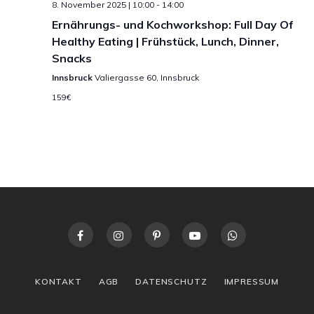
-
8. November 2025 | 10:00
-
14:00
n
Ernährungs- und Kochworkshop: Full Day Of
N
Healthy Eating | Frühstück, Lunch, Dinner,
g
Snacks
a
A
Innsbruck
Valiergasse 60, Innsbruck
v
159€
n
i
s
g
i
c
a
h
t
t
i
e
o
n
KONTAKT
AGB
DATENSCHUTZ
IMPRESSUM
n
-